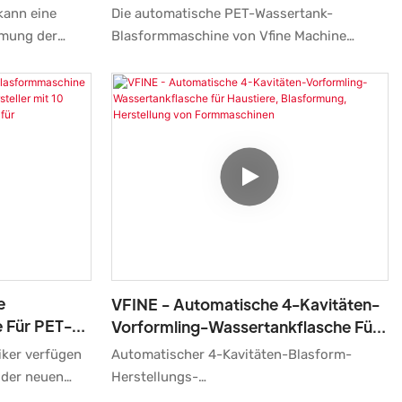
 (4-6
kann eine
Die automatische PET-Wassertank-
mmung der
Blasformmaschine von Vfine Machine
en Leistung
integriert eine fortschrittliche Zwei-Stufen-
mmaschinen für
Blasformtechnologie.
rmflaschen mit
en. 4-6-
m Verkauf,
. In Bereichen
 das Produkt
 über ein
r
e
VFINE - Automatische 4-Kavitäten-
 Für PET-
Vorformling-Wassertankflasche Für
 Hersteller
Haustiere, Blasformung, Herstellung
iker verfügen
Automatischer 4-Kavitäten-Blasform-
Von Formmaschinen
 der neuen
Herstellungs-
en. Wir haben
Formgebungsmaschinenhersteller für