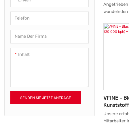
Blasformma
Schraubenluftkompressor
Angetrieben 
China
wandelnden 
Telefon
unsere Fert
kontinuierli
Dank dieser 
Name Der Firma
die Blasfor
Kunststofffl
Inhalt
chinesischen
im Bereich 
VFINE – B
SENDEN SIE JETZT ANFRAGE
Kunststoff
Preis Dire
Unsere erfah
Mitarbeiter 
arbeiten kon