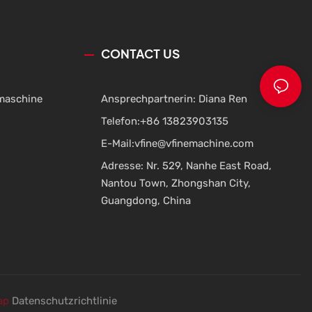
Flaschenblasmaschinen.
CONTACT US
maschine
Ansprechpartnerin: Diana Ren
Telefon:
+86 13823903135
E-Mail:
vfine@vfinemachine.com
Adresse: Nr. 529, Nanhe East Road,
Nantou Town, Zhongshan City,
Guangdong, China
ap
Datenschutzrichtlinie