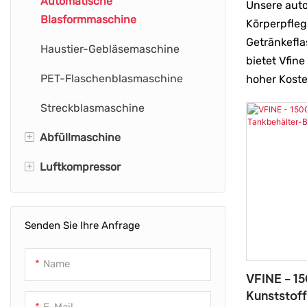
Automatische
Unsere aut
Plastikflaschen
Blasformmaschine
Körperpflege
Getränkefla
Haustier-Gebläsemaschine
bietet Vfin
PET-Flaschenblasmaschine
hoher Koste
Streckblasmaschine
+
Abfüllmaschine
+
Luftkompressor
Flaschenfüllmaschine
Wasserabfüllmaschine
Industrieller Luftkompressor
Senden Sie Ihre Anfrage
Ölfreier Luftkompressor
Luftkompressorsystem
Name
VFINE - 1
Hochdruck-Luftkompressor
Kunststoff
E-Mail