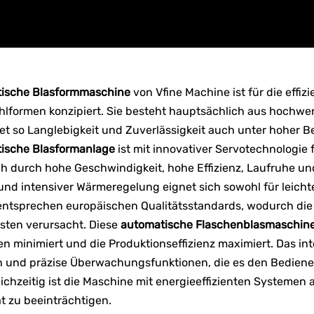
tische Blasformmaschine
von Vfine Machine ist für die effi
lformen konzipiert. Sie besteht hauptsächlich aus hochw
et so Langlebigkeit und Zuverlässigkeit auch unter hoher 
ische Blasformanlage
ist mit innovativer Servotechnologie
ch durch hohe Geschwindigkeit, hohe Effizienz, Laufruhe und 
und intensiver Wärmeregelung eignet sich sowohl für leich
 entsprechen europäischen Qualitätsstandards, wodurch die
sten verursacht. Diese
automatische Flaschenblasmaschin
en minimiert und die Produktionseffizienz maximiert. Das i
 und präzise Überwachungsfunktionen, die es den Bediene
eichzeitig ist die Maschine mit energieeffizienten Systemen
ät zu beeinträchtigen.