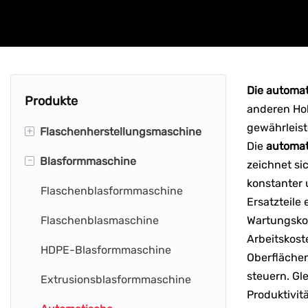
Die automa
Produkte
anderen Hoh
gewährleist
+
Flaschenherstellungsmaschine
Die
automat
-
Blasformmaschine
PET-
zeichnet si
Flaschenherstellungsmaschine
konstanter 
Flaschenblasformmaschine
Ersatzteile
Wasserflaschen-
Flaschenblasmaschine
Wartungsko
Herstellungsmaschine
Arbeitskost
HDPE-Blasformmaschine
HDPE-
Oberflächen
Flaschenherstellungsmaschine
steuern. Gl
Extrusionsblasformmaschine
Produktivit
Maschine zur Herstellung von