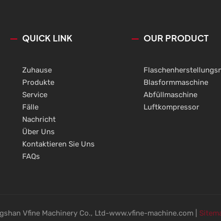
 kundenspezifische Produkte
m die spezifischen
n der Kunden zu erfüllen.
QUICK LINK
OUR PRODUCT
Zuhause
Flaschenherstellungs
Produkte
Blasformmaschine
Service
Abfüllmaschine
Fälle
Luftkompressor
Nachricht
Über Uns
Kontaktieren Sie Uns
FAQs
shan Vfine Machinery Co., Ltd-www.vfine-machine.com |
Sitem