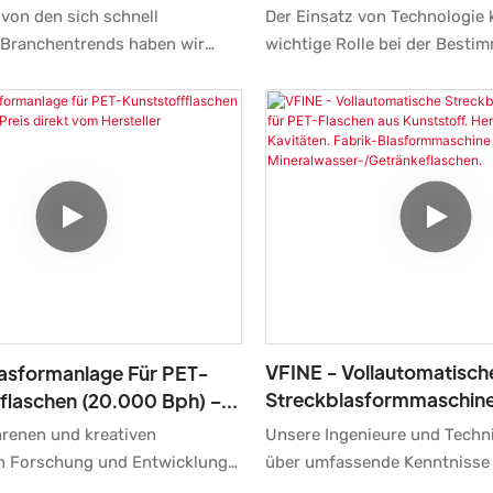
schine, Hergestellt In
Kunststoff-Vorformlinge
von den sich schnell
Der Einsatz von Technologie 
Kavitäten)
Branchentrends haben wir
wichtige Rolle bei der Besti
igungstechnologien
physikalischen und chemisch
ch verbessert und modernisiert.
von Herstellern von Blasfor
bewährten Eigenschaften spielt
Kunststoff-PET-Wasservorfo
mmaschine für PET-
automatischer Dehnung spiel
aschen (15.000 bph) eines
Kavitäten-Formmaschinen zu
 Herstellers eine wichtige Rolle
vollservoautomatische Fabrik
der Blasformmaschinen.
wie Blasformmaschinen wird
häufig verwendet und verfügt
breites Spektrum potenzielle
Anwendungen.
VFINE - Vollautomatisch
lasformanlage Für PET-
Streckblasformmaschine
flaschen (20.000 Bph) –
Flaschen Aus Kunststoff.
kt Vom Hersteller
Unsere Ingenieure und Techn
renen und kreativen
Mit 10 Kavitäten. Fabrik-
über umfassende Kenntnisse
in Forschung und Entwicklung
Blasformmaschine Für
technologischen Entwicklung
tinuierlich an der Verbesserung