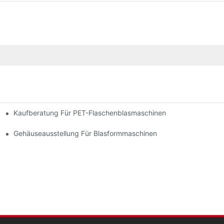
Kaufberatung Für PET-Flaschenblasmaschinen
gungsmittel Und Medikamente
Flaschen – Extrusionsblasformmaschinen
Gehäuseausstellung Für Blasformmaschinen