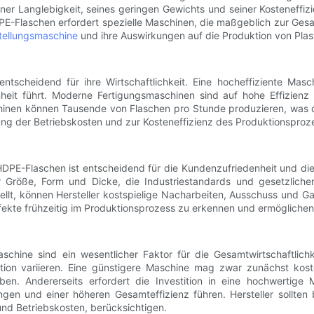
ner Langlebigkeit, seines geringen Gewichts und seiner Kosteneffiz
PE-Flaschen erfordert spezielle Maschinen, die maßgeblich zur Gesam
tellungsmaschine
und ihre Auswirkungen auf die Produktion von Plast
entscheidend für ihre Wirtschaftlichkeit. Eine hocheffiziente Ma
nheit führt. Moderne Fertigungsmaschinen sind auf hohe Effizien
nen können Tausende von Flaschen pro Stunde produzieren, was die
ng der Betriebskosten und zur Kosteneffizienz des Produktionsproze
HDPE-Flaschen ist entscheidend für die Kundenzufriedenheit und d
r Größe, Form und Dicke, die Industriestandards und gesetzliche
stellt, können Hersteller kostspielige Nacharbeiten, Ausschuss und
efekte frühzeitig im Produktionsprozess zu erkennen und ermöglich
n
chine sind ein wesentlicher Faktor für die Gesamtwirtschaftlich
tion variieren. Eine günstigere Maschine mag zwar zunächst kos
en. Andererseits erfordert die Investition in eine hochwertige
ngen und einer höheren Gesamteffizienz führen. Hersteller sollten
und Betriebskosten, berücksichtigen.