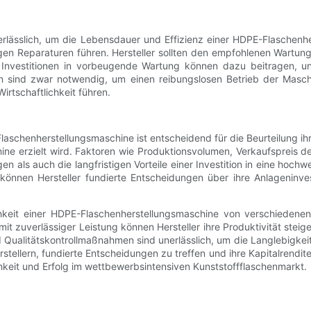
rlässlich, um die Lebensdauer und Effizienz einer HDPE-Flaschenh
en Reparaturen führen. Hersteller sollten den empfohlenen Wartung
Investitionen in vorbeugende Wartung können dazu beitragen, un
en sind zwar notwendig, um einen reibungslosen Betrieb der Masch
irtschaftlichkeit führen.
chenherstellungsmaschine ist entscheidend für die Beurteilung ihrer 
ine erzielt wird. Faktoren wie Produktionsvolumen, Verkaufspreis 
gen als auch die langfristigen Vorteile einer Investition in eine hochw
önnen Hersteller fundierte Entscheidungen über ihre Anlageninves
hkeit einer HDPE-Flaschenherstellungsmaschine von verschiedenen 
it zuverlässiger Leistung können Hersteller ihre Produktivität stei
ualitätskontrollmaßnahmen sind unerlässlich, um die Langlebigkeit
tellern, fundierte Entscheidungen zu treffen und ihre Kapitalrendite
hkeit und Erfolg im wettbewerbsintensiven Kunststoffflaschenmarkt.