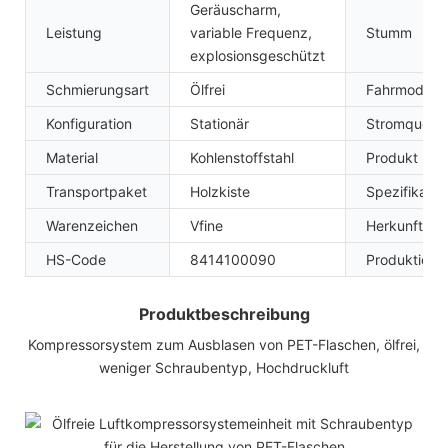
Geräuscharm,
Leistung
variable Frequenz,
Stumm
explosionsgeschützt
Schmierungsart
Ölfrei
Fahrmodus
Konfiguration
Stationär
Stromquelle
Material
Kohlenstoffstahl
Produkt
Transportpaket
Holzkiste
Spezifikatio
Warenzeichen
Vfine
Herkunft
HS-Code
8414100090
Produktions
Produktbeschreibung
Kompressorsystem zum Ausblasen von PET-Flaschen, ölfrei,
weniger Schraubentyp, Hochdruckluft