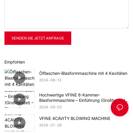
SENDEN SIE JETZT ANFRAGE
Empfohlen
Ölflaschen-Blasformmaschine mit 4 Kavitäten
2024
08
13
Hochwertige VFINE 6-Kammer-
Blasformmaschine – Einführung (Großhandel)
– Zhongshan Vfine Machinery Co., Ltd.
2024
09
02
VFINE 4CAVITY BLOWING MACHINE
2024
07
29