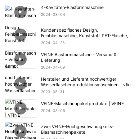
4-Kavitäten-Blasformmaschine
2024
03
04
Kundenspezifisches Design,
Feinblasmaschine, Kunststoff-PET-Flasche,
zeigt
2024
04
26
VFINE Blasformmaschine – Versand &
Lieferung
2024
04
09
Hersteller und Lieferant hochwertiger
Wasserflaschenproduktionsmaschinen – vfine
Factory
2023
05
31
VFINE-Maschinenpaketprodukte | VFINE
2024
03
06
Zwei VFINE-Hochgeschwindigkeits-
Blasmaschinenpakete