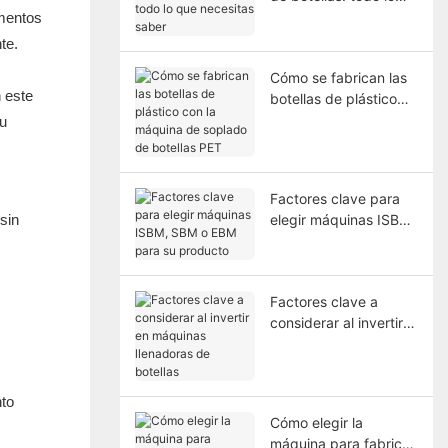
que necesitas saber
imentos
te.
Cómo se fabrican las
n este
botellas de plástico
con la máquina de
su
soplado de botellas
PET
Factores clave para
sin
elegir máquinas ISBM,
SBM o EBM para su
producto
Factores clave a
considerar al invertir
en máquinas
llenadoras de botellas
nto
Cómo elegir la
máquina para fabricar