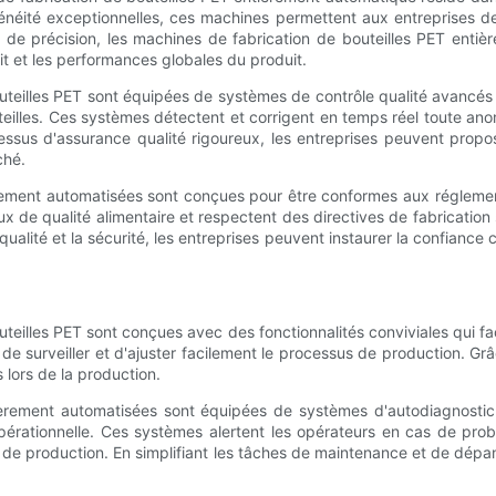
généité exceptionnelles, ces machines permettent aux entreprises de
e de précision, les machines de fabrication de bouteilles PET enti
it et les performances globales du produit.
teilles PET sont équipées de systèmes de contrôle qualité avancés
eilles. Ces systèmes détectent et corrigent en temps réel toute ano
ssus d'assurance qualité rigoureux, les entreprises peuvent propose
ché.
rement automatisées sont conçues pour être conformes aux réglementat
ux de qualité alimentaire et respectent des directives de fabrication 
alité et la sécurité, les entreprises peuvent instaurer la confiance c
lles PET sont conçues avec des fonctionnalités conviviales qui facil
e surveiller et d'ajuster facilement le processus de production. Grâc
 lors de la production.
tièrement automatisées sont équipées de systèmes d'autodiagnostic
é opérationnelle. Ces systèmes alertent les opérateurs en cas de pr
ds de production. En simplifiant les tâches de maintenance et de dép