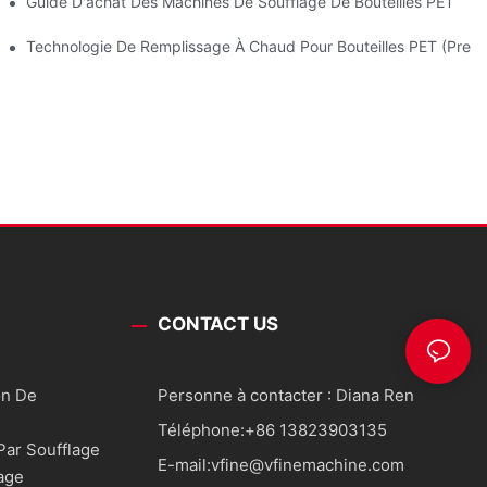
stries Du Plastique Et Du Caoutchouc
Guide D'achat Des Machines De Soufflage De Bouteilles PET
Technologie De Remplissage À Chaud Pour Bouteilles PET (premiè
CONTACT US
on De
Personne à contacter : Diana Ren
Téléphone:
+86 13823903135
ar Soufflage
E-mail:
vfine@vfinemachine.com
age