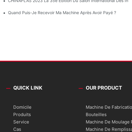
CHINAPLAS 2023 La 35e Édition Du Salon International Des Indu
Quand Puis-Je Recevoir Ma Machine Après Avoir Payé ?
QUICK LINK
OUR PRODUCT
Domicile
Machine De Fabricati
Produits
Bouteilles
Service
Machine De Moulage P
Cas
Machine De Rempliss