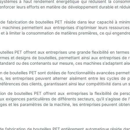
ystèmes à haut rendement énergétique qui réduisent la consommat
renforcer leurs efforts en matière de développement durable et rédui
e fabrication de bouteilles PET réside dans leur capacité à minim
ces machines permettent aux entreprises d'optimiser leurs ressources 
 et à limiter la consommation de matières premières, ce qui engendr
eilles PET offrent aux entreprises une grande flexibilité en termes
formes et designs de bouteilles, permettant ainsi aux entreprises de
le standard ou des contenants sur mesure, ces machines s'adaptent ai
n de bouteilles PET sont dotées de fonctionnalités avancées permetta
les entreprises peuvent alterner aisément entre les cycles de produ
éférences des clients, garantissant ainsi leur compétitivité dans un
on de bouteilles PET offrent aux entreprises la flexibilité de pers
exigences particulières de différents secteurs, qu'il s'agisse de 
es et les paramètres de la machine, les entreprises peuvent obtenir
de fabrication de bouteilles PET entièrement automatique réside dan