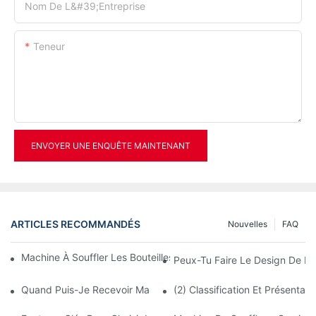
Nom De L&#39;entreprise
Teneur
ENVOYER UNE ENQUÊTE MAINTENANT
ARTICLES RECOMMANDÉS
Nouvelles
FAQ
Machine À Souffler Les Bouteilles : Tout Ce Que Vous Devez Sav
Peux-Tu Faire Le Design De La 
Quand Puis-Je Recevoir Ma Machine Après Avoir Payé ?
(2) Classification Et Présenta