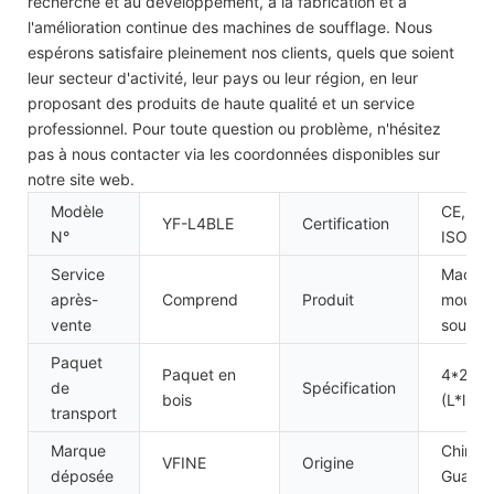
recherche et au développement, à la fabrication et à
l'amélioration continue des machines de soufflage. Nous
espérons satisfaire pleinement nos clients, quels que soient
leur secteur d'activité, leur pays ou leur région, en leur
proposant des produits de haute qualité et un service
professionnel. Pour toute question ou problème, n'hésitez
pas à nous contacter via les coordonnées disponibles sur
notre site web.
Modèle
CE,
YF-L4BLE
Certification
N°
ISO90
Service
Machin
après-
Comprend
Produit
moulag
vente
souffla
Paquet
Paquet en
4*2,2*
de
Spécification
bois
(L*l*H)
transport
Marque
Chine
VFINE
Origine
déposée
Guang