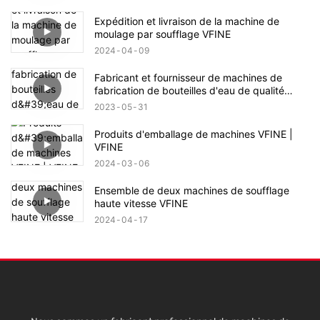
Expédition et livraison de la machine de
moulage par soufflage VFINE
2024
04
09
Fabricant et fournisseur de machines de
fabrication de bouteilles d'eau de qualité
supérieure - Usine Vfine
2023
05
31
Produits d'emballage de machines VFINE |
VFINE
2024
03
06
Ensemble de deux machines de soufflage
haute vitesse VFINE
2024
04
17