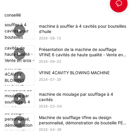
conseillé
machine à souffler à 4 cavités pour bouteilles
d'huile
2024
08
13
Présentation de la machine de soufflage
VFINE 6 cavités de haute qualité - Vente en
gros - Zhongshan Vfine Machinery Co., Ltd
2024
09
02
VFINE 4CAVITY BLOWING MACHINE
2024
07
29
machine de moulage par soufflage à 4
cavités
2024
03
04
Machine de soufflage Vfine au design
personnalisé, démonstration de bouteille PET
en plastique
2024
04
26