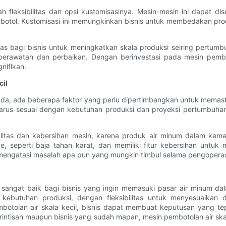
ah fleksibilitas dan opsi kustomisasinya. Mesin-mesin ini dapat di
 botol. Kustomisasi ini memungkinkan bisnis untuk membedakan pr
itas bagi bisnis untuk meningkatkan skala produksi seiring pertum
rawatan dan perbaikan. Dengan berinvestasi pada mesin pemboto
nifikan.
cil
 Anda, ada beberapa faktor yang perlu dipertimbangkan untuk memas
a harus sesuai dengan kebutuhan produksi dan proyeksi pertumbu
ualitas dan kebersihan mesin, karena produk air minum dalam ke
e, seperti baja tahan karat, dan memiliki fitur kebersihan untuk
 mengatasi masalah apa pun yang mungkin timbul selama pengoperas
g sangat baik bagi bisnis yang ingin memasuki pasar air minum da
kebutuhan produksi, dengan fleksibilitas untuk menyesuaikan 
mbotolan air skala kecil, bisnis dapat membuat keputusan yang t
n rintisan maupun bisnis yang sudah mapan, mesin pembotolan air 