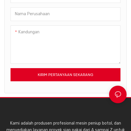
tertandingi, mesin
pembotolan air otomatis
Nama Perusahaan
VFINE dapat memenuhi
berbagai kebutuhan produksi,
menawarkan fleksibilitas dan
Kandungan
keserbagunaan. Tingkatkan
efisiensi dan tingkatkan
proses pengemasan Anda
dengan mesin pembotolan air
otomatis VFINE – aset luar
biasa bagi bisnis modern ma
KIRIM PERTANYAAN SEKARANG
Kami adalah produsen profesional mesin peniup botol, dan
menyediakan layanan proyek siap pakai dari A sampai Z untuk