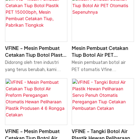
Peniup Cetakan Cetakan
Cetak Tiup Peregangan,
Mesin Pembuat Cetakan
Produsen Kecepatan Tinggi
Tangki Mesin Produsen Harga
dibandingkan dengan produk
Peralatan volume penjualan
serupa di pasaran, memiliki
yang tinggi dapat membantu
keunggulan luar biasa yang
perusahaan membuka pasar
tak tertandingi dalam hal
baru dan membangun serta
kinerja, kualitas, penampilan,
VFINE - Mesin Pembuat
Mesin Pembuat Cetakan
mengonsolidasikan hambatan
dll., dan menikmati reputasi
Cetakan Tiup Botol Plastik
Tiup Botol Air PET
ekologis, sehingga perusahaan
yang baik di pasar.
PET 15000bph, Mesin
Otomatis Sepenuhnya
Didorong oleh tren industri
Mesin pembuatan botol air
dapat mempertahankan daya
Pembuat Cetakan Tiup,
yang terus berubah, kami
PET otomatis Vfine
saing yang kuat untuk waktu
Pabrikan Tiongkok
telah meningkatkan dan
mengadopsi teknologi
yang lama. Terlebih lagi,
memodernisasi teknologi
peniupan peregangan dua
produk ini menampilkan
manufaktur. Dengan
langkah yang matang,
kombinasi inovasi yang
keunggulan yang telah teruji
dirancang secara profesional
inovatif. Teknologi diterapkan
tersebut, Mesin Cetak Tiup
untuk produksi wadah
untuk memenuhi permintaan
Botol Plastik PET 15000bph,
minuman air murni dan air
pasar dengan lebih baik.
Wadah, dan Mesin Cetak Tiup
mineral.
Berkualitas Tinggi dari
VFINE - Mesin Pembuat
VFINE - Tangki Botol Air
Produsen Cina, memainkan
Cetakan Tiup Botol Air
Plastik Hewan Peliharaan