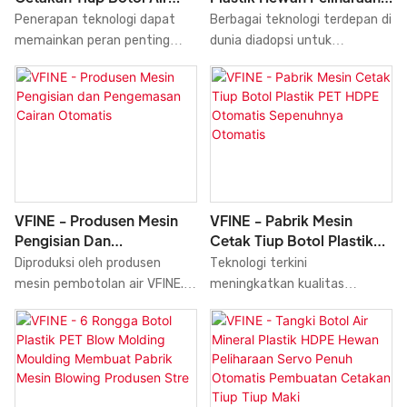
peran penting dalam bidang
Preform Peregangan
Servo Penuh Otomatis
Penerapan teknologi dapat
Berbagai teknologi terdepan di
Mesin Cetak Tiup.
Otomatis Hewan
Peregangan Tiup Cetakan
memainkan peran penting
dunia diadopsi untuk
Peliharaan Plastik
Pembuatan Cetakan
dalam menentukan kinerja
memproduksi Tangki Botol Air
Produsen 4 6 Rongga
fisik dan kimia dari Mesin
Plastik Hewan Peliharaan
Cetakan
Pembuat Cetakan Tiup Botol
Servo Penuh Otomatis,
Preform Air Peregangan
Pembuatan Cetakan Tiup
Otomatis Hewan Peliharaan
Peregangan, Pembuatan
Plastik Produsen 4 6 Harga
Cetakan, Sistem Pabrik Mesin
Cetakan Rongga Dijual Pabrik
Pertanian. Dengan fitur-fitur
Servo Otomatis Penuh. Di
yang disebutkan di atas,
VFINE - Produsen Mesin
VFINE - Pabrik Mesin
bidang seperti Mesin Cetak
produk dapat ditemukan
Pengisian Dan
Cetak Tiup Botol Plastik
Tiup, produk ini digunakan
secara luas di bidang Mesin
Pengemasan Cairan
PET HDPE Otomatis
Diproduksi oleh produsen
Teknologi terkini
secara luas dan memiliki
Cetak Tiup.
Otomatis
Sepenuhnya Otomatis
mesin pembotolan air VFINE.
meningkatkan kualitas
berbagai macam aplikasi
Mesin pembotolan air
Cetakan Cetak Tiup Botol
potensial.
otomatis VFINE adalah mesin
Plastik Hewan Peliharaan
pengisian dan pengemasan air
HDPE Sepenuhnya Otomatis,
canggih yang dirancang dan
Pembuatan Mesin Cetak Tiup
diproduksi oleh para ahli
Air, Pabrik Produsen Harga