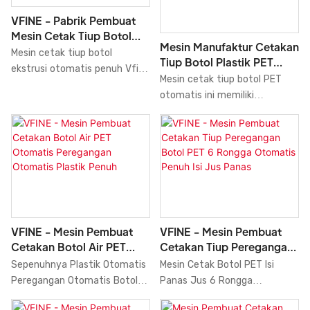
VFINE - Pabrik Pembuat
Mesin Cetak Tiup Botol
Mesin Manufaktur Cetakan
Ekstrusi Otomatis Penuh
Mesin cetak tiup botol
Tiup Botol Plastik PET
HDPE PP PC
ekstrusi otomatis penuh Vfine
Otomatis Penuh 6 10
Mesin cetak tiup botol PET
HDPE PP PC adalah solusi
Rongga
otomatis ini memiliki
produksi yang sangat efisien
konfigurasi 6 dan 10 rongga,
dan presisi untuk pembuatan
serta mengadopsi teknologi
botol. Mesin pembuat botol
tiup peregangan dua langkah
HDPE ini sepenuhnya dikontrol
yang sudah mapan.
servo, sehingga
pengoperasiannya mudah dan
semua pengaturan dapat
diakses melalui layar mesin.
Mesin ini dirancang untuk
VFINE - Mesin Pembuat
VFINE - Mesin Pembuat
efisiensi tinggi, menghasilkan
Cetakan Botol Air PET
Cetakan Tiup Peregangan
botol dengan cepat dan andal.
Otomatis Peregangan
Botol PET 6 Rongga
Sepenuhnya Plastik Otomatis
Mesin Cetak Botol PET Isi
Otomatis Plastik Penuh
Otomatis Penuh Isi Jus
Peregangan Otomatis Botol
Panas Jus 6 Rongga
Panas
Air Hewan Peliharaan Tiup Tiup
Sepenuhnya Otomatis, Mesin