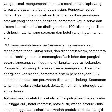
yang optimal, mengumpankan kepala cetakan satu lapis yang
terpasang pada meja putar dua stasiun. Penjepitan servo-
hidraulik yang dipandu oleh rel linier memastikan penutupan
cetakan yang cepat dan berulang, sementara katup servo dan
sistem kontrol ketebalan dinding parison 100 titik menghasilkan
distribusi material yang seragam dan botol yang ringan namun
kuat.
PLC layar sentuh berwarna Siemens 7 inci memusatkan
manajemen resep, kurva suhu, dan diagnostik alarm, sementara
unit deflashing otomatis memangkas flash leher dan pangkal
secara langsung, sehingga menghilangkan operasi sekunder.
Pompa hidrolik yang digerakkan servo mengurangi konsumsi
energi dan kebisingan, sementara sistem pencahayaan LED
internal memudahkan perawatan di dalam pelindung. Keamanan
terjamin melalui sakelar jarak dekat Omron, pintu interlock, dan
kunci darurat.
Aplikasi
mesin cetak tiup ekstrusi
meliputi jeriken berkapasitas
5L hingga 20L, botol kosmetik, botol susu, wadah produk kimia
untuk penggunaan sehari-hari, wadah produk steril, dan tangki