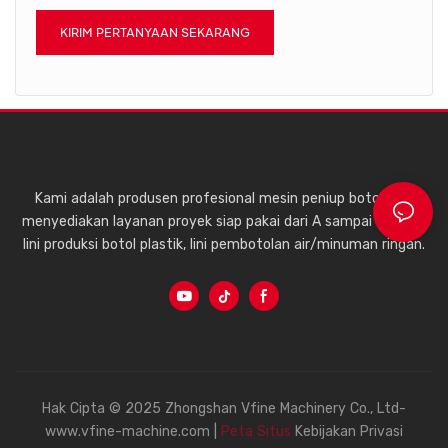
KIRIM PERTANYAAN SEKARANG
Kami adalah produsen profesional mesin peniup botol, dan
menyediakan layanan proyek siap pakai dari A sampai Z untuk
lini produksi botol plastik, lini pembotolan air/minuman ringan.
Hak Cipta © 2025 Zhongshan Vfine Machinery Co., Ltd-
www.vfine-machine.com |
Peta Situs
Kebijakan Privasi