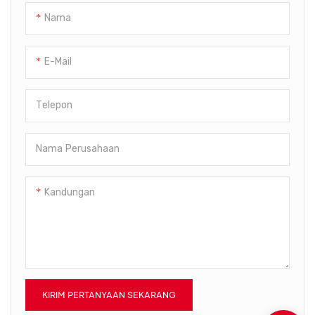
Mesin Cetak Tiup.
telah menerima perhatian luas
Nama
dari pasar. Tentu saja, produk
yang disesuaikan juga
tersedia.
E-Mail
Telepon
Nama Perusahaan
Kandungan
KIRIM PERTANYAAN SEKARANG