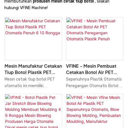
membutuhkan
produsen mesin cetak tiup botol
, silakan
hubungi VFINE Machine!
Mesin Manufaktur Cetakan
VFINE - Mesin Pembuat
Tiup Botol Plastik PET
Cetakan Botol Air PET
Otomatis Penuh 6 10
Otomatis Peregangan
Mesin cetak tiup botol PET
Sepenuhnya Plastik Otomatis
Rongga
Otomatis Plastik Penuh
otomatis ini memiliki
Peregangan Otomatis Botol
konfigurasi 6 dan 10 rongga,
Air Hewan Peliharaan Tiup Tiup
serta mengadopsi teknologi
Peniup Cetakan Cetakan
tiup peregangan dua langkah
Mesin Pembuat Cetakan
yang sudah mapan.
Tangki Mesin Produsen Harga
Peralatan volume penjualan
yang tinggi dapat membantu