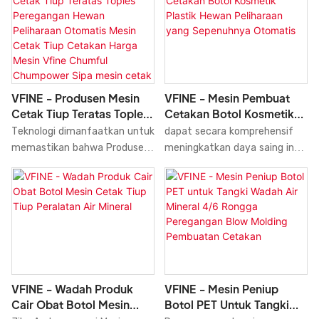
Pembuat Cetakan Tiup
banyak keunggulan,
Peregangan, Produsen Mesin
menjadikannya sangat
Harga. Di bidang Kemasan
berharga.
Farmasi, produk ini diterima
secara luas.
VFINE - Mesin Pembuat
VFINE - Produsen Mesin
Cetakan Botol Kosmetik
Cetak Tiup Teratas Toples
Plastik Hewan Peliharaan
Peregangan Hewan
dapat secara komprehensif
Teknologi dimanfaatkan untuk
Yang Sepenuhnya
Peliharaan Otomatis Mesin
meningkatkan daya saing inti,
memastikan bahwa Produsen
Otomatis
Cetak Tiup Cetakan Harga
popularitas dan tingkat hunian
Mesin Cetak Tiup Teratas,
Mesin Vfine Chumful
pasar perusahaan, dan secara
Toples Peregangan Hewan
Chumpower Sipa Mesin
efektif mempromosikan
Peliharaan Otomatis, Mesin
Cetak Tiup Botol Air
perkembangan perusahaan
Cetak Tiup, Mesin Pembuat
Mineral / Minuman
yang sehat dan cepat.Terlebih
Cetakan, Harga Mesin Vfine
lagi, ukuran dan gaya dapat
Chumful Chumpower Sipa,
disesuaikan untuk memenuhi
kinerja dan kualitas semuanya
kebutuhan beragam
dapat dijamin. Produk ini
VFINE - Wadah Produk
VFINE - Mesin Peniup
pelanggan. menemukan
digunakan dalam sejumlah
Cair Obat Botol Mesin
Botol PET Untuk Tangki
berbagai aplikasi seperti.
besar skenario berbeda seperti