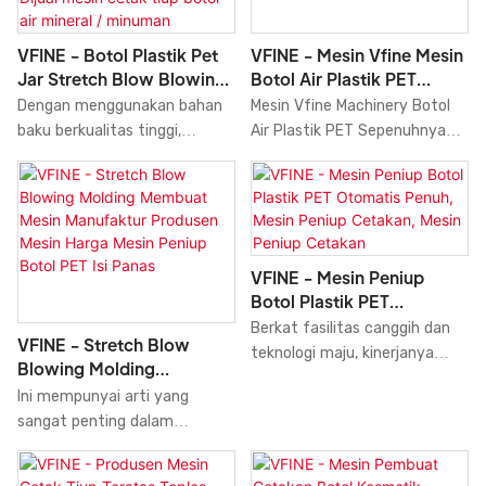
perusahaan membuka pasar
baru dan membangun serta
VFINE - Mesin Vfine Mesin
VFINE - Botol Plastik Pet
mengonsolidasikan hambatan
Botol Air Plastik PET
Jar Stretch Blow Blowing
ekologis, sehingga perusahaan
Sepenuhnya Otomatis,
Molding Membuat
Mesin Vfine Machinery Botol
Dengan menggunakan bahan
dapat mempertahankan daya
Blow Blowing Molding,
Moulding 4 6 Rongga
Air Plastik PET Sepenuhnya
baku berkualitas tinggi,
saing yang kuat untuk waktu
Pembuatan Moulding,
Mesin Blowing Produsen
Otomatis, Mesin Cetak Tiup,
teknologi canggih, dan mesin
yang lama. Terlebih lagi,
Manufaktur
Harga Otomatis Dijual
Pembuatan Cetakan,
modern, kami memastikan
produk ini menampilkan
Mesin Cetak Tiup Botol Air
Produsen Manufaktur, Harga,
proses cetak botol plastik
kombinasi inovasi yang
Mineral / Minuman
dan Biaya di Tiongkok terbuat
PET, toples, dan stretch blow-
inovatif. Teknologi diterapkan
dari bahan baku yang
blowing molding dengan 4/6
untuk memenuhi permintaan
VFINE - Mesin Peniup
ditawarkan oleh pemasok
rongga, produsen mesin blow-
pasar dengan lebih baik.
Botol Plastik PET
tepercaya dan telah melalui
blowing otomatis, harga jual,
Otomatis Penuh, Mesin
Berkat fasilitas canggih dan
pengujian yang cermat.
dibuat dengan sempurna.
VFINE - Stretch Blow
Peniup Cetakan, Mesin
teknologi maju, kinerjanya
Setelah beberapa diskusi
Mesin ini memiliki banyak fitur
Blowing Molding
Peniup Cetakan
unggul. Material terbaik
dengan tim desain kami,
unggulan. Selain itu, mesin
Membuat Mesin
Ini mempunyai arti yang
berkontribusi pada kualitas
mesin cetak tiup akhirnya
blow-blowing ini dirancang
Manufaktur Produsen
sangat penting dalam
luar biasa dari produk ini.
mendapatkan tampilan yang
untuk mengikuti tren terkini
Mesin Harga Mesin Peniup
penerapan teknologi ke dalam
benar-benar menarik dan gaya
dan memiliki tampilan yang
Botol PET Isi Panas
praktik manufaktur Mesin
yang unik. Mesin ini memiliki
unik.