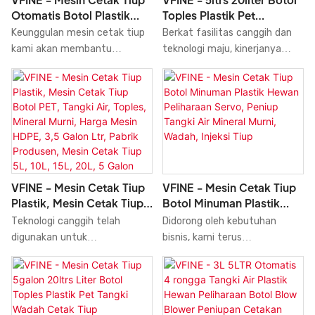
Toples Plastik Pet
Otomatis Botol Plastik
Otomatis Blow Molding
PET, Pembuatan Cetakan
Berkat fasilitas canggih dan
Keunggulan mesin cetak tiup
Moulding Membuat Mesin
Atas Penuh, Pembuatan
teknologi maju, kinerjanya
kami akan membantu
Blower Molders Mesin
Mesin Tiup 5 Liter, 6
unggul. Material terbaik
meningkatkan penjualan dan
Sistem Blowing Pabrik
Rongga, Pabrik, Harga
berkontribusi pada kualitas
popularitas kami di pasar.
Produsen Harga 5L 10L 15L
Peregangan Injeksi 5L,
luar biasa dari produk ini.
Kami mengembangkan Mesin
20L 5Gallon Mesin Cetak
10L, 15L, 20L, 5 Galon
Cetak Tiup Otomatis untuk
Tiup
Botol Plastik PET, Pembuatan
Cetakan, Pembuatan Cetakan,
5 liter 6 Rongga, Pabrik, Harga
Injeksi Peregangan, yang
VFINE - Mesin Cetak Tiup
VFINE - Mesin Cetak Tiup
menggabungkan semua bahan
Plastik, Mesin Cetak Tiup
Botol Minuman Plastik
baku berkualitas tinggi dengan
Botol PET, Tangki Air,
Hewan Peliharaan Servo,
Teknologi canggih telah
Didorong oleh kebutuhan
kinerja yang hebat dan stabil.
Toples, Mineral Murni,
Peniup Tangki Air Mineral
digunakan untuk
bisnis, kami terus
Dengan demikian, kami
Harga Mesin HDPE, 3,5
Murni, Wadah, Injeksi Tiup
mengembangkan dan
mengoptimalkan dan
menjamin bahwa produk ini
Galon Ltr, Pabrik
memproduksi Mesin Cetak
meningkatkan teknologi kami,
memiliki banyak fitur. Selain
Produsen, Mesin Cetak
Tiup Plastik, Mesin Pembuat
termasuk. Teknologi ini
itu, tampilannya yang unik dan
Tiup 5L, 10L, 15L, 20L, 5
Cetakan, Botol Pet, Tangki Air,
berkontribusi pada proses
menarik membuatnya sangat
Galon