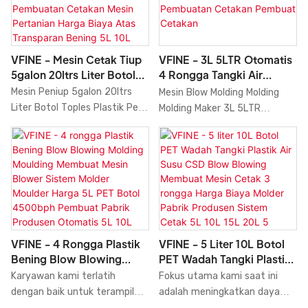
Toples, Harga Mesin Tiup
manufaktur kami yang
unggul dibandingkan produk
Mineral Murni, Pabrik Produsen
berefisiensi tinggi. Dalam
sejenis lainnya.
Mesin HDPE 3,5 Galon Ltr.
bidang aplikasi Mesin Peniup
Setelah diuji berkali-kali, VFINE
Botol, Mesin Peniup Servo
VFINE - Mesin Cetak Tiup
VFINE - 3L 5LTR Otomatis
mampu memberikan efek
untuk Botol Minuman Plastik
5galon 20ltrs Liter Botol
4 Rongga Tangki Air
terbaiknya di bidang Mesin
PET, Mesin Peniup Mineral,
Toples Plastik Pet Tangki
Plastik Hewan Peliharaan
Mesin Peniup 5galon 20ltrs
Mesin Blow Molding Molding
Tiup Botol.
Tangki Air Murni, Wadah,
Wadah Cetak Tiup
Botol Blow Blower
Liter Botol Toples Plastik Pet
Molding Maker 3L 5LTR
Cetakan Injeksi, dan Mesin
Pembuatan Cetakan Mesin
Peniupan Cetakan
Tangki Wadah Cetakan Tiup
Otomatis 4 rongga untuk
Pembuat Cetakan terbukti
Pertanian Harga Biaya
Pembuatan Cetakan
Pembuatan Cetakan Mesin
Tangki Air Plastik PET dengan
sangat bermanfaat.
Atas Transparan Bening 5L
Pembuat Cetakan
Pertanian Harga Biaya Atas
Harga 4500bph kami adalah
10L 15L 20L 5 Galon Mesin
Transparan Bening
hasil sempurna dari kombinasi
Cetak Tiup
menangkap permintaan pasar
kinerja sempurna dari semua
potensial, serta kontrol
bahan baku yang digunakan.
sempurna atas penelitian dan
Berkat itu, mesin blow molding
pengembangan teknologi,
ini memiliki banyak fitur
VFINE - 4 Rongga Plastik
VFINE - 5 Liter 10L Botol
volume produksi, bahan, dll.,
unggulan. Selain itu, mesin ini
Bening Blow Blowing
PET Wadah Tangki Plastik
untuk memastikan bahwa ia
dirancang secara ilmiah dan
Molding Moulding
Air Susu CSD Blow
Karyawan kami terlatih
Fokus utama kami saat ini
dapat memimpin tren terbaru
rasional. Struktur internal dan
Membuat Mesin Blower
Blowing Membuat Mesin
dengan baik untuk terampil
adalah meningkatkan daya
dalam industri. Ia memiliki
tampilan luarnya dirancang
Sistem Molder Moulder
Cetak 3 Rongga Harga
dalam menerapkan teknologi
saing inti kami. Telah diketahui