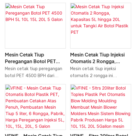
Mesin Cetak Tiup
Mesin Cetak Tiup Injeksi
Peregangan Botol PET
Otomatis 2 Rongga,
4500 BPH 5L 10L 15L 20L 5
Kapasitas 5L Hingga 20L
Mesin cetak tiup peregangan
Mesin cetak tiup injeksi
Galon
Untuk Tangki Air Botol
botol PET 4500 BPH dari
otomatis 2 rongga ini
Plastik PET
Vfine Machine secara efisien
mengintegrasikan injeksi
memproduksi botol plastik
preform dan peniupan botol
berukuran 5L, 10L, 15L, 20L,
dalam satu proses kontinu,
dan 5 galon.
menghasilkan produksi satu
langkah yang efisien untuk
botol plastik PET dan tangki
air berukuran 5L hingga 20L.
VFINE - 5ltrs 20liter Botol
VFINE - Mesin Cetak Tiup