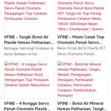
VFINE - Mesin Cetak Tiup
VFINE - Tangki Botol Air
Otomatis Penuh Servo
Plastik Hewan Peliharaan
Otomatis Penuh Botol
Servo Penuh Otomatis
Mesin Cetak Botol Plastik PET
Berbagai teknologi terdepan di
Plastik PET Tangki Air Tiup
Peregangan Tiup Cetakan
Servo Otomatis Penuh
dunia diadopsi untuk
Peniup Pembuatan
Pembuatan Cetakan
Otomatis kami, Blow Blower,
memproduksi Tangki Botol Air
Cetakan Mesin 18000-
Mesin Cetak 18000-20000bph
Plastik Hewan Peliharaan
20000bph Mesin Vfine /
dari Vfine Machinery /
Servo Penuh Otomatis,
Chumpower / Quinko
Chumpower / Quinko, telah
Pembuatan Cetakan Tiup
MESIN CETAK TIUP
melalui berbagai uji coba dan
Peregangan, Pembuatan
memperoleh sertifikasi impor
Cetakan, Sistem Pabrik Mesin
& ekspor resmi terkait. Mesin
Pertanian. Dengan fitur-fitur
ini memiliki struktur dan
yang disebutkan di atas,
VFINE - 4 Rongga Servo
VFINE - Botol Air Mineral
tampilan yang dirancang
produk dapat ditemukan
Penuh Otomatis Plastik
Hewan Peliharaan, Tangki,