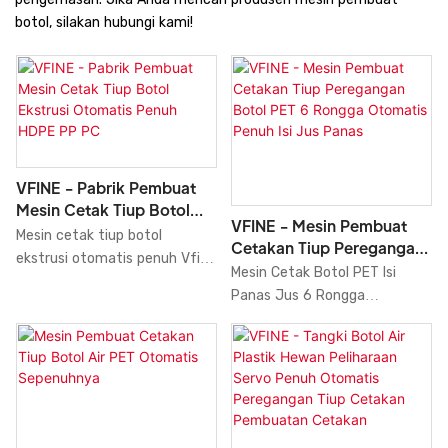
botol, silakan hubungi kami!
VFINE - Pabrik Pembuat
Mesin Cetak Tiup Botol
VFINE - Mesin Pembuat
Ekstrusi Otomatis Penuh
Mesin cetak tiup botol
Cetakan Tiup Peregangan
HDPE PP PC
ekstrusi otomatis penuh Vfine
Botol PET 6 Rongga
Mesin Cetak Botol PET Isi
HDPE PP PC adalah solusi
Otomatis Penuh Isi Jus
Panas Jus 6 Rongga
produksi yang sangat efisien
Panas
Sepenuhnya Otomatis, Mesin
dan presisi untuk pembuatan
Cetak Tiup Peregangan,
botol. Mesin pembuat botol
Produsen Kecepatan Tinggi
HDPE ini sepenuhnya dikontrol
dibandingkan dengan produk
servo, sehingga
serupa di pasaran, memiliki
pengoperasiannya mudah dan
keunggulan luar biasa yang
semua pengaturan dapat