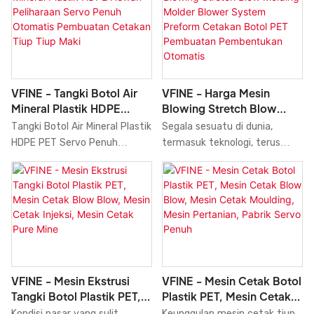
HDPE Sepenuhnya Otomatis,
Botol Plastik PET 6 Rongga,
Pembuatan Mesin Cetak Tiup
Mesin Blow Molding, Produsen
Air, Pabrik Produsen Harga
Mesin Blow Molding, Pabrik,
Mesin Mesin Cetak. Jadi,
Harga Terbaik, Air Soda, Obat,
produk tersebut telah
Kosmetik, dibuat dengan
digunakan dalam berbagai
sempurna. Mesin ini memiliki
VFINE - Tangki Botol Air
VFINE - Harga Mesin
macam aplikasi seperti Mesin
banyak fitur unggulan. Selain
Mineral Plastik HDPE
Blowing Stretch Blow
Cetak Tiup.
itu, mesin blow molding ini
Hewan Peliharaan Servo
Molding Molder Blower
Tangki Botol Air Mineral Plastik
Segala sesuatu di dunia,
dirancang agar selalu
Penuh Otomatis
System Preform Cetakan
HDPE PET Servo Penuh
termasuk teknologi, terus
mengikuti tren terbaru dan
Pembuatan Cetakan Tiup
Botol PET Pembuatan
Otomatis Mesin Pembuat
berkembang pesat. Sejak
memiliki tampilan yang unik.
Tiup Maki
Pembentukan Otomatis
Cetakan Tiup Tiup Harga Jual
didirikan, kami terus
Sistem Cetakan
meningkatkan teknologi dan
menggabungkan inovasi yang
mengembangkan metode
luar biasa. Terlebih lagi, teknisi
baru untuk menemukan lebih
kami yang profesional dan
banyak keunggulan dari Mesin
berpengalaman dapat
Peniup Harga Stretch Blow
menciptakan solusi khusus
Molding Molder Blower System
VFINE - Mesin Ekstrusi
VFINE - Mesin Cetak Botol
untuk membantu
Preform PET Bottle Moulding
Tangki Botol Plastik PET,
Plastik PET, Mesin Cetak
mendesainnya.
Making Forming Automatic
Mesin Cetak Blow Blow,
Blow Blow, Mesin Cetak
Kondisi pasar yang sulit
Keunggulan mesin cetak tiup