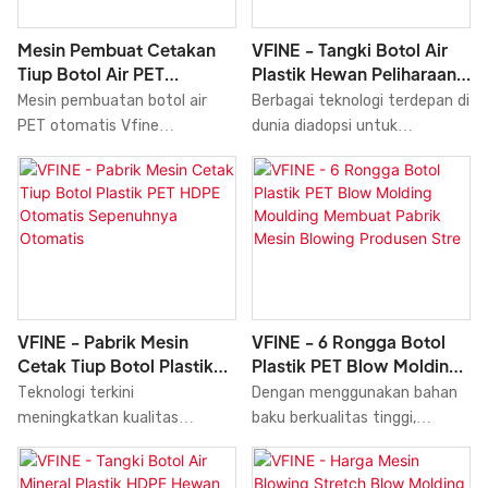
tak tertandingi dalam hal
diakses melalui layar mesin.
kinerja, kualitas, penampilan,
Mesin ini dirancang untuk
Mesin Pembuat Cetakan
VFINE - Tangki Botol Air
dll., dan menikmati reputasi
efisiensi tinggi, menghasilkan
Tiup Botol Air PET
Plastik Hewan Peliharaan
yang baik di pasar.
botol dengan cepat dan andal.
Otomatis Sepenuhnya
Servo Penuh Otomatis
Mesin pembuatan botol air
Berbagai teknologi terdepan di
Peregangan Tiup Cetakan
PET otomatis Vfine
dunia diadopsi untuk
Pembuatan Cetakan
mengadopsi teknologi
memproduksi Tangki Botol Air
peniupan peregangan dua
Plastik Hewan Peliharaan
langkah yang matang,
Servo Penuh Otomatis,
dirancang secara profesional
Pembuatan Cetakan Tiup
untuk produksi wadah
Peregangan, Pembuatan
minuman air murni dan air
Cetakan, Sistem Pabrik Mesin
mineral.
Pertanian. Dengan fitur-fitur
yang disebutkan di atas,
VFINE - Pabrik Mesin
VFINE - 6 Rongga Botol
produk dapat ditemukan
Cetak Tiup Botol Plastik
Plastik PET Blow Molding
secara luas di bidang Mesin
PET HDPE Otomatis
Moulding Membuat Pabrik
Teknologi terkini
Dengan menggunakan bahan
Cetak Tiup.
Sepenuhnya Otomatis
Mesin Blowing Produsen
meningkatkan kualitas
baku berkualitas tinggi,
Stre
Cetakan Cetak Tiup Botol
teknologi canggih, dan mesin
Plastik Hewan Peliharaan
modern, kami memastikan