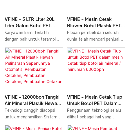
bph dan Otomatis Penuh.
Cina yang stabil. Cakupan
VFINE selalu membantu
aplikasinya cukup luas untuk
pembeli produk untuk
mencakup berbagai bidang
VFINE - 5 LTR Liter 20L
VFINE - Mesin Cetak
menjangkau penjual yang
Mesin Cetak Tiup.
Liter Galon Botol PET
Blower Botol Plastik PET,
menawarkan harga sesuai
Tangki Air Blow Blower
Harga Peralatan Mesin
Karyawan kami terlatih
Ribuan pembeli dari seluruh
anggaran mereka. Kami
Mesin Cetak Cetakan 2
Cetak 20L, 5L, 2 Rongga,
dengan baik untuk terampil
dunia telah mencari penjual
menyediakan cara yang
Rongga 5L 10L
Elektrik Penuh 5L
dalam menerapkan teknologi
yang dapat menyediakan
mudah dan lebih baik bagi
pada proses produksi produk.
Mesin Peniup Botol kualitas
masyarakat untuk
Telah terbukti secara terus-
terbaik di kota atau negara
mendapatkan produk terbaik
menerus dapat digunakan
mereka. VFINE adalah tempat
yang mereka butuhkan.
secara luas dalam bidang
yang tepat untuk mencari
aplikasi 5 LTR Liter 20L Liter
penjual dan produsen mesin
Galon Botol Pet Tangki Air
cetak tiup 5L 10L 15L 20L
Blow Blower Blowing Molding
5Gallon di kota Anda atau di
VFINE - 12000bph Tangki
VFINE - Mesin Cetak Tiup
Machine 2 Rongga.
kota-kota lain di dunia. Ribuan
Air Mineral Plastik Hewan
Untuk Botol PET Dalam
pembeli Pet Plastic Bottle
Peliharaan Sepenuhnya
Mesin Cetak Tiup Botol Air
Teknologi canggih diadopsi
Penggunaan teknologi selalu
Blower Blow Molder Molding
Otomatis, Pembuatan
Mineral / Minuman
untuk menghasilkan Sistem
dilihat sebagai hal yang
Machine Equipment Price
Cetakan, Pembuatan
6000bph
Mesin Pembuatan Cetakan
sangat penting dalam proses
Molders 20L 5L 2cavity Full
Cetakan, Pembuatan