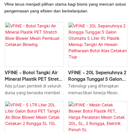
Vfine terus menjadi pilihan utama bagi bisnis yang mencari solusi
pengemasan yang efisien dan berkelanjutan.
VFINE - Botol Tangki Air
VFINE - 20L Sepenuhnya 2
Mineral Plastik PET Stretch
Rongga Tunggal 5 Galon
Blow Blower Mesin
Otomatis 5 Liter Ifc Plastik
Ada jutaan pembeli di seluruh
Teknologi yang diterapkan
Pembuat Cetakan Blowing
Meniup Tangki Air Hewan
dunia yang bersedia membeli
memastikan kinerja Mesin
Peliharaan Botol Atas
Mesin Pembuat Cetakan,
Cetak Tiup untuk Tangki Air
Cetakan Tiup
Mesin Pembuat Cetakan,
Hewan Peliharaan 20L, 2
Mesin Pembuat Botol Air
Rongga Tunggal, 5 Galon,
Mineral Plastik PET berkualitas
Otomatis, 5 Liter Ifc Plastik,
tinggi dengan kapasitas 9000
Produsen Mesin Cetak Tiup di