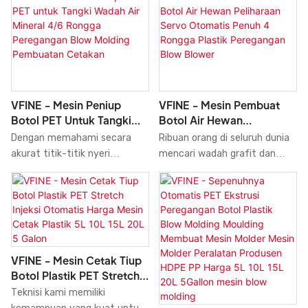
Cetakan Plastik Hewan
produksi Mesin Cetak Tiup
Eletrical telah berbondong-
Cetakan
Peliharaan 12000bph
untuk Botol Pet 6000bph.
bondong menuju situs web
Sepenuhnya Otomatis
Dengan fitur-fitur yang serba
kami karena mereka tahu
berkualitas tinggi. Ukuran dan
guna dan praktis tersebut,
bahwa mereka akan selalu
gayanya dapat disesuaikan
mesin ini memiliki aplikasi yang
menemukan produsen dan
untuk memenuhi kebutuhan
luas dalam bidang Mesin Cetak
penjual produk terbaik di dunia.
beragam pelanggan. Dalam
Tiup dan memberikan dampak
Kami selalu mempermudah
VFINE - Mesin Peniup
VFINE - Mesin Pembuat
produksinya, kami secara
yang sangat besar
orang-orang yang ingin
Botol PET Untuk Tangki
Botol Air Hewan
eksklusif menggunakan
terhadapnya.
membeli atau menjual barang
Wadah Air Mineral 4/6
Peliharaan Servo Otomatis
Dengan memahami secara
Ribuan orang di seluruh dunia
material yang telah lulus
kepada orang-orang di seluruh
Rongga Peregangan Blow
Penuh 4 Rongga Plastik
akurat titik-titik nyeri
mencari wadah grafit dan
semua pemeriksaan kualitas.
dunia. Kami berusaha keras
Molding Pembuatan
Peregangan Blow Blower
pelanggan, Mesin Peniup Botol
telah menemukan penjual
Cetakan
untuk mempermudah dunia
Pet untuk Tangki Wadah Air
berkualitas baik di situs VFINE.
perdagangan bagi pembeli dan
Mineral 4 6 Rongga
Anda selalu dapat
penjual di seluruh dunia.
Peregangan Blow Molding
menemukan beberapa penjual
Hubungi penjual yang sesuai
Moulding Membuat Cetakan
dan produsen terbaik Mesin
dengan anggaran Anda dan
Blower Pembuat Plastik
Pembuat Botol Air Hewan
menawarkan produk
VFINE - Mesin Cetak Tiup
Otomatis Pabrik yang
Peliharaan Servo Otomatis
Botol Plastik PET Stretch
berkualitas tinggi dari situs
dikembangkan oleh kami telah
Penuh 4 rongga, Mesin
Injeksi Otomatis Harga
web kami hari ini.
Teknisi kami memiliki
didukung dan dipuji oleh
Pembuat Botol Plastik
Mesin Cetak Plastik 5L 10L