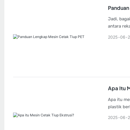
Panduan 
Jadi, baga
antara rek
Namun, ket
2025
06
spesifikas
Apa Itu 
Apa itu me
plastik be
memuaskan 
2025
06
menjadi k
bisnis And