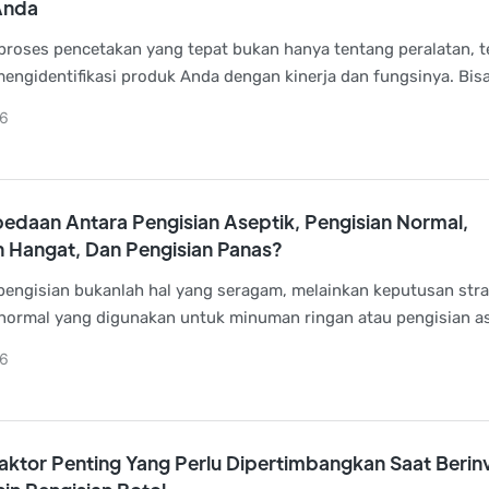
Anda
proses pencetakan yang tepat bukan hanya tentang peralatan, t
mengidentifikasi produk Anda dengan kinerja dan fungsinya. Bis
 untuk botol PET halus, mesin SBM untuk produksi kecepatan t
6
 EBM untuk wadah keras, setiap proses memiliki keunggulanny
sing.
edaan Antara Pengisian Aseptik, Pengisian Normal,
n Hangat, Dan Pengisian Panas?
pengisian bukanlah hal yang seragam, melainkan keputusan stra
normal yang digunakan untuk minuman ringan atau pengisian a
akan untuk jus berkualitas tinggi, masing-masing memiliki wak
6
endiri. Pengetahuan tentang perbedaan ini membantu produsen 
i minuman berkualitas tinggi yang aman sekaligus tetap efisie
aktor Penting Yang Perlu Dipertimbangkan Saat Berin