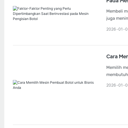
Pada Mes
Membeli me
juga menin
meningkatk
2026
01
0
Cara Mem
Memilih me
membutuhka
memahami k
2026
01
0
fitur utam