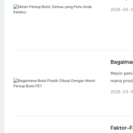
produk.
2026
06
Bagaiman
Mesin peni
mana prod
murah dan 
2026
03
Faktor-F