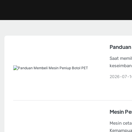
Panduan 
Saat memil
keseimbang
segala hal
2026
07
1
sistem kon
Mesin Pe
Mesin ceta
Kemampuan 