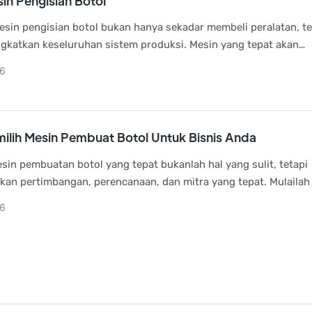
in Pengisian Botol
sin pengisian botol bukan hanya sekadar membeli peralatan, te
gkatkan keseluruhan sistem produksi. Mesin yang tepat akan
an efisiensi, kualitas produk, dan meminimalkan limbah.
6
ilih Mesin Pembuat Botol Untuk Bisnis Anda
sin pembuatan botol yang tepat bukanlah hal yang sulit, tetapi
n pertimbangan, perencanaan, dan mitra yang tepat. Mulailah
ebutuhan produk Anda, pelajari jenis-jenis mesin, fokus pada f
6
a, dan jangan pernah mengabaikan pertimbangan biaya jangka p