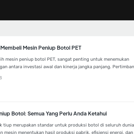
Membeli Mesin Peniup Botol PET
ih mesin peniup botol PET, sangat penting untuk menemukan
an antara investasi awal dan kinerja jangka panjang. Pertimba
 mulai dari kemudahan perawatan, pemantauan tingkat lanjut, d
6
trol yang cerdas.
niup Botol: Semua Yang Perlu Anda Ketahui
k tiup merupakan standar untuk produksi botol di seluruh dunia
mesin menentukan hasil produksi pabrik, efisiensi energi, dan 