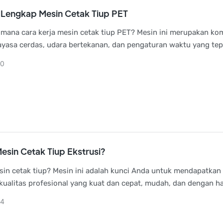
Lengkap Mesin Cetak Tiup PET
imana cara kerja mesin cetak tiup PET? Mesin ini merupakan ko
ayasa cerdas, udara bertekanan, dan pengaturan waktu yang tep
ika memilih mesin yang tepat untuk bisnis Anda, ada lebih dari
20
i yang perlu dipertimbangkan.
Mesin Cetak Tiup Ekstrusi?
sin cetak tiup? Mesin ini adalah kunci Anda untuk mendapatkan
rkualitas profesional yang kuat dan cepat, mudah, dan dengan ha
setiap saat. Proses cetak tiup ekstrusi mengubah plastik sed
24
emasan yang kuat, dan memilih mesin yang tepat dapat memper
a untuk kesuksesan jangka panjang.