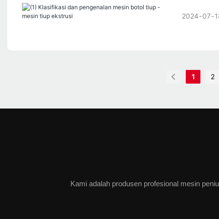
2024
07
1
1
2
Kami adalah produsen profesional mesin peniup 