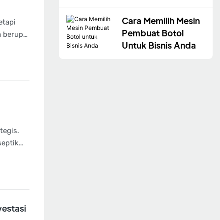
Pengisian Botol
Cara Memilih Mesin
etapi
Pembuat Botol
a berupa
Untuk Bisnis Anda
inggi,
a
tegis.
septik
tu dan
untuk
n.
vestasi