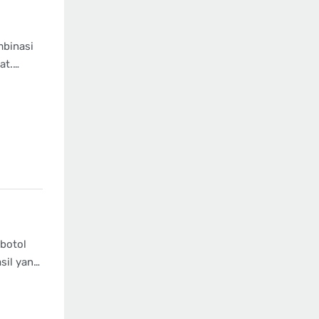
mbinasi
at.
 sekadar
 botol
sil yang
erhana
siapkan