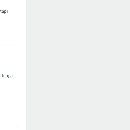
tapi
 dengan
itur-
anjang.