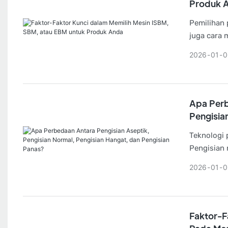
Produk 
Pemilihan 
juga cara 
mesin ISBM
2026
01
0
atau mesin
masing-ma
Apa Perb
Pengisia
Teknologi 
Pengisian 
yang digun
2026
01
0
nilainya s
memproduks
Faktor-F