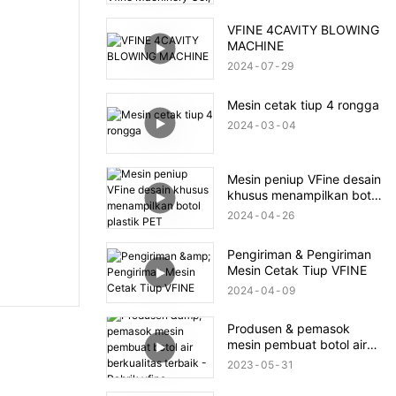
Zhongshan Vfine
Machinery Co., Ltd
VFINE 4CAVITY BLOWING
MACHINE
2024
07
29
Mesin cetak tiup 4 rongga
2024
03
04
Mesin peniup VFine desain
khusus menampilkan botol
plastik PET
2024
04
26
Pengiriman & Pengiriman
Mesin Cetak Tiup VFINE
2024
04
09
Produsen & pemasok
mesin pembuat botol air
berkualitas terbaik -
2023
05
31
Pabrik vfine