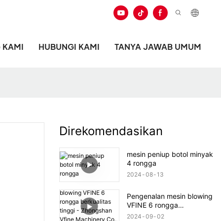
 KAMI
HUBUNGI KAMI
TANYA JAWAB UMUM
Direkomendasikan
mesin peniup botol minyak
4 rongga
2024
08
13
Pengenalan mesin blowing
VFINE 6 rongga
berkualitas tinggi -
2024
09
02