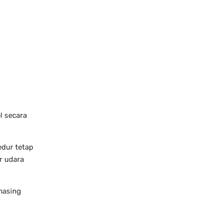
l secara
edur tetap
r udara
masing