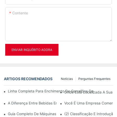
Contente
ENVIAR INQUÉRITO AGORA
ARTIGOS RECOMENDADOS
Notícias
Perguntas Frequentes
Linha Completa Para Enchimento De Garrafões De Água Com Ca
Onde Está Localizada A Sua F
A Diferença Entre Bebidas Envasadas A Quente E A Frio
Você É Uma Empresa Comercia
Guia Completo De Máquinas De Moldagem Por Sopro De PET
(2) Classificação E Introduçã