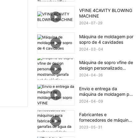
no atacado - Zhongshan
Vfine Machinery Co., Ltd
VFINE 4CAVITY BLOWING
MACHINE
2024
07
29
Máquina de moldagem por
sopro de 4 cavidades
2024
03
04
Máquina de sopro vfine de
design personalizado
mostrando garrafa pet de
2024
04
26
plástico
Envio e entrega da
máquina de moldagem por
sopro VFINE
2024
04
09
Fabricantes e
fornecedores de máquinas
para fabricação de
2023
05
31
garrafas de água da
melhor qualidade - vfine