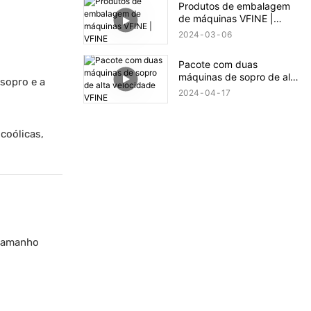
Produtos de embalagem
Factory
de máquinas VFINE |
VFINE
2024
03
06
Pacote com duas
máquinas de sopro de alta
 sopro e a
velocidade VFINE
2024
04
17
lcoólicas,
 tamanho