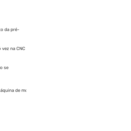
o da pré-
só vez na CNC
ão se