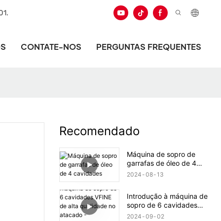
01.
ÓS
CONTATE-NOS
PERGUNTAS FREQUENTES
Recomendado
Máquina de sopro de
garrafas de óleo de 4
cavidades
2024
08
13
Introdução à máquina de
sopro de 6 cavidades
VFINE de alta qualidade
2024
09
02