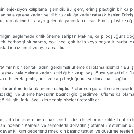
ri enjeksiyon kalıplama işlemidir. Bu işlem, erimiş plastiğin bir kal
ışkan hale gelene kadar belirli bir sıcaklığa kadar ısıtarak başlar. Erim
i oluşturmak için bir araya gelen iki yarımdan oluşur. Erimiş plastik so
rlılığını sağlamada kritik öneme sahiptir. Makine, kalıp boşluğuna d
ndeki herhangi bir sapma, çok ince, çok kalın veya başka kusurları olan 
ikkatlice izlemeli ve ayarlamalıdır.
iminin bir sonraki adımı gerdirmeli üfleme kalıplama işlemidir. Bu işle
lıp, esnek hale gelene kadar ısıtıldığı bir kalıp boşluğuna yerleştirilir
 hava üflenerek genleşmesi ve kalıp boşluğunun şeklini alması sağlanır.
şeler üretmede kritik öneme sahiptir. Preformun gerdirilmesi ve şişiri
caklığı ve üfleme havasının basıncı gibi gerdirmeli üfleme kalıplama 
rlık gibi farklı özelliklere sahip şişeler üretebilirler.
ı karşıladıklarından emin olmak için bir dizi denetim ve kalite kontrol
dan incelenir. Kamera ve sensörlerle donatılmış otomatik sistemler, bu 
ayanıklılığını değerlendirmek için basınç testleri ve düşürme testleri g