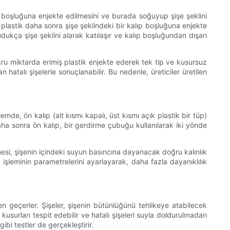
ıp boşluğuna enjekte edilmesini ve burada soğuyup şişe şeklini
iş plastik daha sonra şişe şeklindeki bir kalıp boşluğuna enjekte
ğudukça şişe şeklini alarak katılaşır ve kalıp boşluğundan dışarı
oğru miktarda erimiş plastik enjekte ederek tek tip ve kusursuz
hatalı şişelerle sonuçlanabilir. Bu nedenle, üreticiler üretilen
mde, ön kalıp (alt kısmı kapalı, üst kısmı açık plastik bir tüp)
. Daha sonra ön kalıp, bir gerdirme çubuğu kullanılarak iki yönde
lmesi, şişenin içindeki suyun basıncına dayanacak doğru kalınlık
işleminin parametrelerini ayarlayarak, daha fazla dayanıklılık
den geçerler. Şişeler, şişenin bütünlüğünü tehlikeye atabilecek
kusurları tespit edebilir ve hatalı şişeleri suyla doldurulmadan
ibi testler de gerçekleştirir.