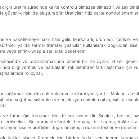
ak için üretim sürecinde kalite kontrolü olmazsa olmazdır. Arızalı bir
venlik riski de oluşturabilir. Üreticiler, titiz kalite kontrol önlemler
e ve paketlemeye hazır hale gelir. Marka adı, ürün adı, içerikler ve bes
ürtmeli ya da termal transfer yazıcılar kullanılarak doğrudan şişe ü
ra veya shrink-wrap'a sarılarak paketlenir.
masında ve pazarlanmasında önemli bir rol oynar. Etiket genellikle
 hakkında bilgi vermek ve markalarını rakiplerinden farklılaştırmak için 
aşmalarında rol oynar.
nı sağlamak için düzenli bakım ve kalibrasyon şarttır. Makine, arı
tıcılar, soğutma sistemleri ve enjeksiyon üniteleri gibi çeşitli bileşen
dır.
 ve tutarlılığını korumak için de çok önemlidir. Sıcaklık, basınç, hı
e edilmelidir. Bu parametrelerdeki herhangi bir sapma, kalite standar
rşılayan şişeler ürettiğini doğrulamak için düzenli testler ve denetiml
k kaliteli şişeler üretmek için birden fazla işlem içeren karmaşık