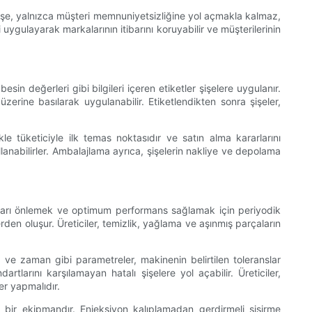
 şişe, yalnızca müşteri memnuniyetsizliğine yol açmakla kalmaz,
i uygulayarak markalarının itibarını koruyabilir ve müşterilerinin
in değerleri gibi bilgileri içeren etiketler şişelere uygulanır.
zerine basılarak uygulanabilir. Etiketlendikten sonra şişeler,
 tüketiciyle ilk temas noktasıdır ve satın alma kararlarını
kullanabilirler. Ambalajlama ayrıca, şişelerin nakliye ve depolama
zaları önlemek ve optimum performans sağlamak için periyodik
lerden oluşur. Üreticiler, temizlik, yağlama ve aşınmış parçaların
z ve zaman gibi parametreler, makinenin belirtilen toleranslar
tlarını karşılamayan hatalı şişelere yol açabilir. Üreticiler,
er yapmalıdır.
 bir ekipmandır. Enjeksiyon kalıplamadan gerdirmeli şişirme