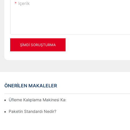
Içerik
ŞIMDI SORUŞTURMA
ÖNERILEN MAKALELER
Üfleme Kalıplama Makinesi Kasa Teşhiri
Paketin Standardı Nedir?