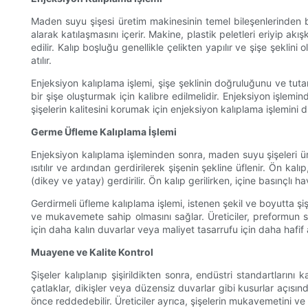
Maden suyu şişesi üretim makinesinin temel bileşenlerinden bi
alarak katılaşmasını içerir. Makine, plastik peletleri eriyip ak
edilir. Kalıp boşluğu genellikle çelikten yapılır ve şişe şeklin
atılır.
Enjeksiyon kalıplama işlemi, şişe şeklinin doğruluğunu ve tuta
bir şişe oluşturmak için kalibre edilmelidir. Enjeksiyon işlemi
şişelerin kalitesini korumak için enjeksiyon kalıplama işlemini d
Germe Üfleme Kalıplama İşlemi
Enjeksiyon kalıplama işleminden sonra, maden suyu şişeleri üret
ısıtılır ve ardından gerdirilerek şişenin şekline üflenir. Ön ka
(dikey ve yatay) gerdirilir. Ön kalıp gerilirken, içine basınçlı
Gerdirmeli üfleme kalıplama işlemi, istenen şekil ve boyutta şi
ve mukavemete sahip olmasını sağlar. Üreticiler, preformun sı
için daha kalın duvarlar veya maliyet tasarrufu için daha hafif ağı
Muayene ve Kalite Kontrol
Şişeler kalıplanıp şişirildikten sonra, endüstri standartların
çatlaklar, dikişler veya düzensiz duvarlar gibi kusurlar açısın
önce reddedebilir. Üreticiler ayrıca, şişelerin mukavemetini ve d