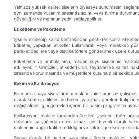
Yalnızca yüksek kaliteli şişelerin piyasaya sunulmasını sağlam
aynı zamanda kullanım sırasında sızıntı veya kırılma durumunda gü
güvenliğini ve memnuniyetini sağlayabilirler.
Etiketleme ve Paketleme
Şişeler incelenip kalite kontrolünden geçtikten sonra etiketlem
Etiketler, yapışkan etiketler kullanılarak veya mürekkep püsk
perakendecilere veya distribütörlere gönderilmek üzere kutula
Etiketleme ve ambalajlama, maden suyu şişelerinin markalaş
etkileyebilir. Üreticiler, etiketleri ürün, faydaları ve kalitesi
sırasında korunmasında ve müşterilere kusursuz bir şekilde ul
Bakım ve Kalibrasyon
Bir maden suyu şişesi üretim makinesinin sorunsuz çalışması
olarak kontrol edilmesi ve bakımı yapılması gereken kalıplar, ısı
değiştirilmesi gibi görevleri içeren bir bakım programına uymalı
Kalibrasyon, makine tarafından üretilen şişelerin doğruluğunu
dahilinde çalıştığından emin olmak için düzenli olarak kalibr
makinenin doğru kalibre edildiğini ve sektör gereksinimlerini ka
Sonuç olarak, bir maden suyu şişesi üretim makinesi, yükse