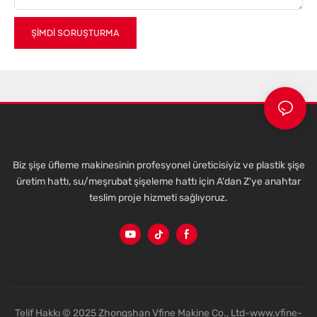
ŞIMDI SORUŞTURMA
Biz şişe üfleme makinesinin profesyonel üreticisiyiz ve plastik şişe
üretim hattı, su/meşrubat şişeleme hattı için A'dan Z'ye anahtar
teslim proje hizmeti sağlıyoruz.
Telif Hakkı © 2025 Zhongshan Vfine Makine Co., Ltd-www.vfine-