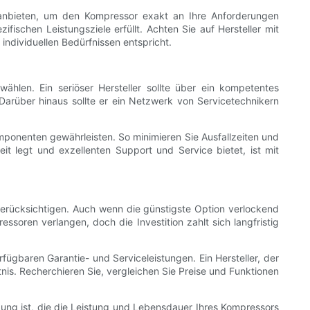
n anbieten, um den Kompressor exakt an Ihre Anforderungen
ischen Leistungsziele erfüllt. Achten Sie auf Hersteller mit
ndividuellen Bedürfnissen entspricht.
hlen. Ein seriöser Hersteller sollte über ein kompetentes
arüber hinaus sollte er ein Netzwerk von Servicetechnikern
mponenten gewährleisten. So minimieren Sie Ausfallzeiten und
eit legt und exzellenten Support und Service bietet, ist mit
berücksichtigen. Auch wenn die günstigste Option verlockend
ssoren verlangen, doch die Investition zahlt sich langfristig
fügbaren Garantie- und Serviceleistungen. Ein Hersteller, der
tnis. Recherchieren Sie, vergleichen Sie Preise und Funktionen
ung ist, die die Leistung und Lebensdauer Ihres Kompressors