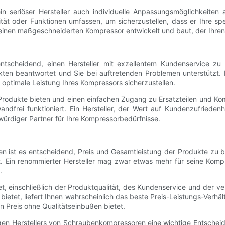
ein seriöser Hersteller auch individuelle Anpassungsmöglichkeite
t oder Funktionen umfassen, um sicherzustellen, dass er Ihre spezif
nen maßgeschneiderten Kompressor entwickelt und baut, der Ihren i
tscheidend, einen Hersteller mit exzellentem Kundenservice zu wä
en beantwortet und Sie bei auftretenden Problemen unterstützt. D
optimale Leistung Ihres Kompressors sicherzustellen.
e Produkte bieten und einen einfachen Zugang zu Ersatzteilen und Ko
ndfrei funktioniert. Ein Hersteller, der Wert auf Kundenzufriedenh
würdiger Partner für Ihre Kompressorbedürfnisse.
n ist es entscheidend, Preis und Gesamtleistung der Produkte zu 
. Ein renommierter Hersteller mag zwar etwas mehr für seine Kompre
.
t, einschließlich der Produktqualität, des Kundenservice und der ver
bietet, liefert Ihnen wahrscheinlich das beste Preis-Leistungs-Verhäl
n Preis ohne Qualitätseinbußen bietet.
gen Herstellers von Schraubenkompressoren eine wichtige Entscheid