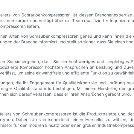
ellers von Schraubenkompressoren ist dessen Branchenexpertise un
ren zurück und verfügt über ein Team qualifizierter Ingenieure und
ompressoren liefern.
edenen Arten von Schraubenkompressoren genau und kann Ihnen die o
ngen der Branche informiert und stellt so sicher, dass Sie einen h
n Sie sichergehen, dass Sie ein hochwertiges und langlebiges Prod
 produzierte Kompressor höchsten Ansprüchen an Leistung und Zuver
lässt, um seine einwandfreie und effiziente Funktion zu gewährlei
ierungen, die ihr Engagement für Qualitätskontrolle und -prüfung be
enger Qualitätsstandards bestätigen. Mit einem Hersteller, der groß
en sich darauf verlassen, dass er Ihren Ansprüchen gerecht wird.
stellers von Schraubenkompressoren ist die Produktpalette und der 
ypen. Daher ist es entscheidend, einen Hersteller zu wählen, der
ressor für den mobilen Einsatz oder einen großen Industriekompresso