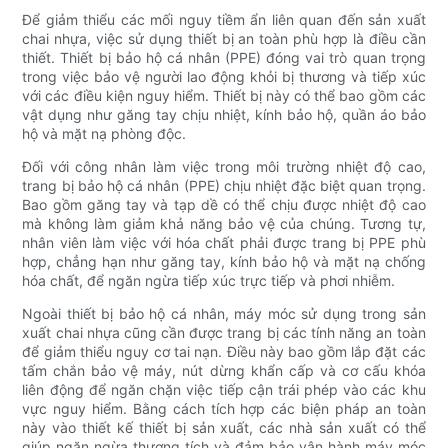
Để giảm thiểu các mối nguy tiềm ẩn liên quan đến sản xuất
chai nhựa, việc sử dụng thiết bị an toàn phù hợp là điều cần
thiết. Thiết bị bảo hộ cá nhân (PPE) đóng vai trò quan trọng
trong việc bảo vệ người lao động khỏi bị thương và tiếp xúc
với các điều kiện nguy hiểm. Thiết bị này có thể bao gồm các
vật dụng như găng tay chịu nhiệt, kính bảo hộ, quần áo bảo
hộ và mặt nạ phòng độc.
Đối với công nhân làm việc trong môi trường nhiệt độ cao,
trang bị bảo hộ cá nhân (PPE) chịu nhiệt đặc biệt quan trọng.
Bao gồm găng tay và tạp dề có thể chịu được nhiệt độ cao
mà không làm giảm khả năng bảo vệ của chúng. Tương tự,
nhân viên làm việc với hóa chất phải được trang bị PPE phù
hợp, chẳng hạn như găng tay, kính bảo hộ và mặt nạ chống
hóa chất, để ngăn ngừa tiếp xúc trực tiếp và phơi nhiễm.
Ngoài thiết bị bảo hộ cá nhân, máy móc sử dụng trong sản
xuất chai nhựa cũng cần được trang bị các tính năng an toàn
để giảm thiểu nguy cơ tai nạn. Điều này bao gồm lắp đặt các
tấm chắn bảo vệ máy, nút dừng khẩn cấp và cơ cấu khóa
liên động để ngăn chặn việc tiếp cận trái phép vào các khu
vực nguy hiểm. Bằng cách tích hợp các biện pháp an toàn
này vào thiết kế thiết bị sản xuất, các nhà sản xuất có thể
giúp ngăn ngừa thương tích và đảm bảo vận hành máy móc