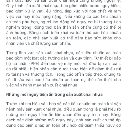
sản xuất nào, và sản xuất chai nhựa cũng không ngoại lệ.
Quy trình sản xuất chai nhựa bao gồm nhiều bước nguy hiểm,
bao gồm xử lý vật liệu nóng, tiếp xúc với hóa chất và làm
việc với máy móc hạng nặng. Nếu không có các tiêu chuẩn
an toàn phù hợp, người lao động có nguy cơ bị thương tích
nghiêm trọng, đồng thời bản thân sản phẩm cũng có thể bị
ảnh hưởng. Bằng cách triển khai và tuân thủ các tiêu chuẩn
an toàn, các nhà sản xuất có thể đảm bảo sức khỏe cho
nhân viên và chất lượng sản phẩm.
Trong lĩnh vực sản xuất chai nhựa, các tiêu chuẩn an toàn
bao gồm một loạt các hướng dẫn và quy trình. Từ thiết bị bảo
hộ cá nhân (PPE) đến bảo vệ máy móc và đào tạo an toàn,
có rất nhiều biện pháp cần được thực hiện để giảm thiểu rủi
ro tai nạn và thương tích. Trong các phần tiếp theo, chúng ta
sẽ đi sâu vào các tiêu chuẩn an toàn cụ thể cần thiết cho
việc vận hành máy sản xuất chai nhựa.
Những mối nguy tiềm ẩn trong sản xuất chai nhựa
Trước khi tìm hiểu sâu hơn về các tiêu chuẩn an toàn khi vận
hành máy sản xuất chai nhựa, điều quan trọng là phải hiểu rõ
những mối nguy tiềm ẩn liên quan đến quy trình này. Bằng
cách xác định những mối nguy này, nhà sản xuất có thể áp
dụng các biện pháp an toàn phù hợp để giảm thiểu nguy cơ