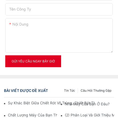
Tên Công Ty
Nội Dung
GỬI YÊU CẦU NGAY BÂY GIỜ
BÀI VIẾT ĐƯỢC ĐỀ XUẤT
Tin Tức
Câu Hỏi Thường Gặp
Sự Khác Biệt Giữa Chiết Rót Vô Trùng, Chiết Rót Thông Thường,
Nhà Máy Của Bạn Ở Đâu?
Chất Lượng Máy Của Bạn Thế Nào?
(2) Phân Loại Và Giới Thiệu Má