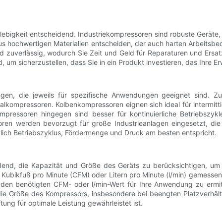
lebigkeit entscheidend. Industriekompressoren sind robuste Geräte
aus hochwertigen Materialien entscheiden, der auch harten Arbeitsbe
d zuverlässig, wodurch Sie Zeit und Geld für Reparaturen und Ersat
um sicherzustellen, dass Sie in ein Produkt investieren, das Ihre Erw
ngen, die jeweils für spezifische Anwendungen geeignet sind. Z
kompressoren. Kolbenkompressoren eignen sich ideal für intermitt
ompressoren hingegen sind besser für kontinuierliche Betriebszy
oren werden bevorzugt für große Industrieanlagen eingesetzt, d
htlich Betriebszyklus, Fördermenge und Druck am besten entspricht.
dend, die Kapazität und Größe des Geräts zu berücksichtigen, um 
n Kubikfuß pro Minute (CFM) oder Litern pro Minute (l/min) gemesse
um den benötigten CFM- oder l/min-Wert für Ihre Anwendung zu ermi
e Größe des Kompressors, insbesondere bei beengten Platzverhältni
ng für optimale Leistung gewährleistet ist.