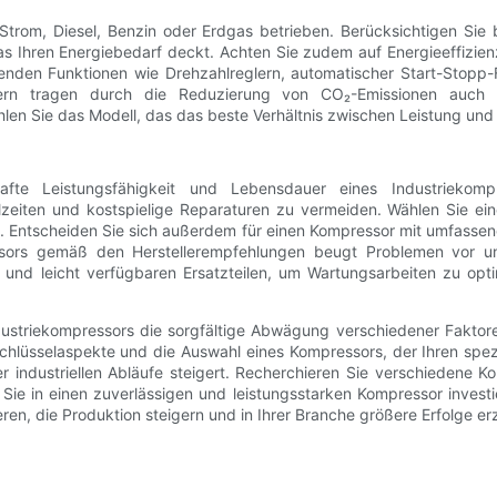
trom, Diesel, Benzin oder Erdgas betrieben. Berücksichtigen Sie 
 das Ihren Energiebedarf deckt. Achten Sie zudem auf Energieeffizi
enden Funktionen wie Drehzahlreglern, automatischer Start-Stop
rn tragen durch die Reduzierung von CO₂-Emissionen auch z
en Sie das Modell, das das beste Verhältnis zwischen Leistung und 
afte Leistungsfähigkeit und Lebensdauer eines Industriekom
allzeiten und kostspielige Reparaturen zu vermeiden. Wählen Sie e
sen. Entscheiden Sie sich außerdem für einen Kompressor mit umfasse
sors gemäß den Herstellerempfehlungen beugt Problemen vor und
und leicht verfügbaren Ersatzteilen, um Wartungsarbeiten zu opti
striekompressors die sorgfältige Abwägung verschiedener Faktoren e
chlüsselaspekte und die Auswahl eines Kompressors, der Ihren spezi
rer industriellen Abläufe steigert. Recherchieren Sie verschiedene
Sie in einen zuverlässigen und leistungsstarken Kompressor investie
ren, die Produktion steigern und in Ihrer Branche größere Erfolge erz