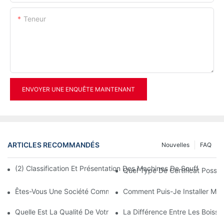
Teneur
ENVOYER UNE ENQUÊTE MAINTENANT
ARTICLES RECOMMANDÉS
Nouvelles
FAQ
(2) Classification Et Présentation Des Machines De Soufflage De
Quel Type De Certificat Possé
Êtes-Vous Une Société Commerciale Ou Un Fabricant ?
Comment Puis-Je Installer Ma 
Quelle Est La Qualité De Votre Machine ?
La Différence Entre Les Boiss