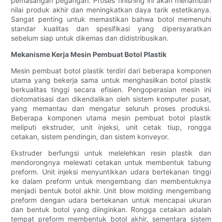
pemasangan pegangan. Proses finishing ini akan menambah
nilai produk akhir dan meningkatkan daya tarik estetikanya.
Sangat penting untuk memastikan bahwa botol memenuhi
standar kualitas dan spesifikasi yang dipersyaratkan
sebelum siap untuk dikemas dan didistribusikan.
Mekanisme Kerja Mesin Pembuat Botol Plastik
Mesin pembuat botol plastik terdiri dari beberapa komponen
utama yang bekerja sama untuk menghasilkan botol plastik
berkualitas tinggi secara efisien. Pengoperasian mesin ini
diotomatisasi dan dikendalikan oleh sistem komputer pusat,
yang memantau dan mengatur seluruh proses produksi.
Beberapa komponen utama mesin pembuat botol plastik
meliputi ekstruder, unit injeksi, unit cetak tiup, rongga
cetakan, sistem pendingin, dan sistem konveyor.
Ekstruder berfungsi untuk melelehkan resin plastik dan
mendorongnya melewati cetakan untuk membentuk tabung
preform. Unit injeksi menyuntikkan udara bertekanan tinggi
ke dalam preform untuk mengembang dan membentuknya
menjadi bentuk botol akhir. Unit blow molding mengembang
preform dengan udara bertekanan untuk mencapai ukuran
dan bentuk botol yang diinginkan. Rongga cetakan adalah
tempat preform membentuk botol akhir, sementara sistem