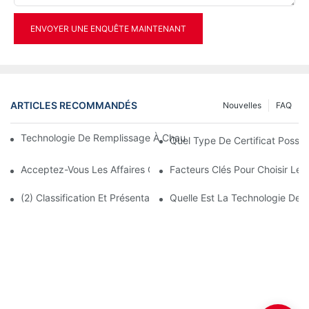
ENVOYER UNE ENQUÊTE MAINTENANT
ARTICLES RECOMMANDÉS
Nouvelles
FAQ
Technologie De Remplissage À Chaud Pour Bouteilles PET (premi
Quel Type De Certificat Possé
Acceptez-Vous Les Affaires OEM ?
Facteurs Clés Pour Choisir Le
(2) Classification Et Présentation Des Machines De Soufflage De
Quelle Est La Technologie De 