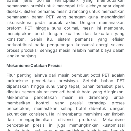
adalah jenis polimer termoplastik yang membutuhkan
pemanasan presisi untuk mencapai titik lelehnya agar dapat
dicetak. Sistem pemanas mesin dirancang untuk memastikan
pemanasan bahan PET yang seragam guna menghindari
inkonsistensi pada produk akhir. Dengan memanaskan
preform PET hingga suhu optimal, mesin ini membantu
menciptakan botol dengan kualitas dan kekuatan yang
konsisten. Selain itu, sistem pemanas yang efisien
berkontribusi pada pengurangan konsumsi energi selama
proses produksi, sehingga mesin ini lebih hemat biaya dalam
jangka panjang.
Mekanisme Cetakan Presisi
Fitur penting lainnya dari mesin pembuat botol PET adalah
mekanisme pencetakan presisinya. Setelah bahan PET
dipanaskan hingga suhu yang tepat, bahan tersebut perlu
dicetak secara akurat menjadi bentuk botol yang diinginkan.
Mekanisme pencetakan mesin ini dirancang untuk
memberikan kontrol yang presisi terhadap proses
pencetakan, memastikan setiap botol dibentuk dengan
akurat dan konsisten. Hal ini membantu meminimalkan limbah
dan mengoptimalkan efisiensi produksi. Mekanisme
pencetakan presisi ini juga memungkinkan kustomisasi
desain botol, sehingga memungkinkan terciptanya bentuk