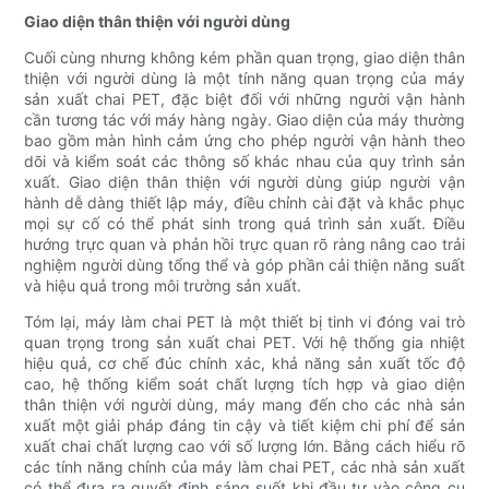
Giao diện thân thiện với người dùng
Cuối cùng nhưng không kém phần quan trọng, giao diện thân
thiện với người dùng là một tính năng quan trọng của máy
sản xuất chai PET, đặc biệt đối với những người vận hành
cần tương tác với máy hàng ngày. Giao diện của máy thường
bao gồm màn hình cảm ứng cho phép người vận hành theo
dõi và kiểm soát các thông số khác nhau của quy trình sản
xuất. Giao diện thân thiện với người dùng giúp người vận
hành dễ dàng thiết lập máy, điều chỉnh cài đặt và khắc phục
mọi sự cố có thể phát sinh trong quá trình sản xuất. Điều
hướng trực quan và phản hồi trực quan rõ ràng nâng cao trải
nghiệm người dùng tổng thể và góp phần cải thiện năng suất
và hiệu quả trong môi trường sản xuất.
Tóm lại, máy làm chai PET là một thiết bị tinh vi đóng vai trò
quan trọng trong sản xuất chai PET. Với hệ thống gia nhiệt
hiệu quả, cơ chế đúc chính xác, khả năng sản xuất tốc độ
cao, hệ thống kiểm soát chất lượng tích hợp và giao diện
thân thiện với người dùng, máy mang đến cho các nhà sản
xuất một giải pháp đáng tin cậy và tiết kiệm chi phí để sản
xuất chai chất lượng cao với số lượng lớn. Bằng cách hiểu rõ
các tính năng chính của máy làm chai PET, các nhà sản xuất
có thể đưa ra quyết định sáng suốt khi đầu tư vào công cụ