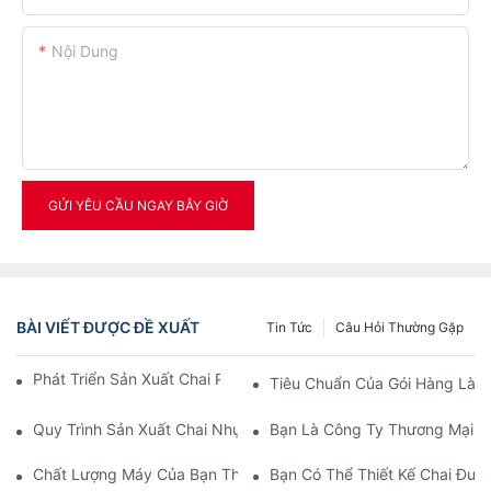
Nội Dung
GỬI YÊU CẦU NGAY BÂY GIỜ
BÀI VIẾT ĐƯỢC ĐỀ XUẤT
Tin Tức
Câu Hỏi Thường Gặp
Phát Triển Sản Xuất Chai PET Mỹ Phẩm/vệ Sinh/thuốc
Tiêu Chuẩn Của Gói Hàng Là G
Quy Trình Sản Xuất Chai Nhựa Bằng Máy Thổi Chai PET
Bạn Là Công Ty Thương Mại H
Chất Lượng Máy Của Bạn Thế Nào?
Bạn Có Thể Thiết Kế Chai Đượ