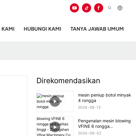
 KAMI
HUBUNGI KAMI
TANYA JAWAB UMUM
Direkomendasikan
mesin peniup botol minyak
4 rongga
2024
08
13
Pengenalan mesin blowing
VFINE 6 rongga
berkualitas tinggi -
2024
09
02