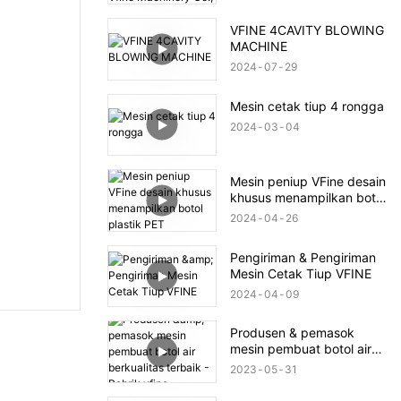
Zhongshan Vfine
Machinery Co., Ltd
VFINE 4CAVITY BLOWING
MACHINE
2024
07
29
Mesin cetak tiup 4 rongga
2024
03
04
Mesin peniup VFine desain
khusus menampilkan botol
plastik PET
2024
04
26
Pengiriman & Pengiriman
Mesin Cetak Tiup VFINE
2024
04
09
Produsen & pemasok
mesin pembuat botol air
berkualitas terbaik -
2023
05
31
Pabrik vfine