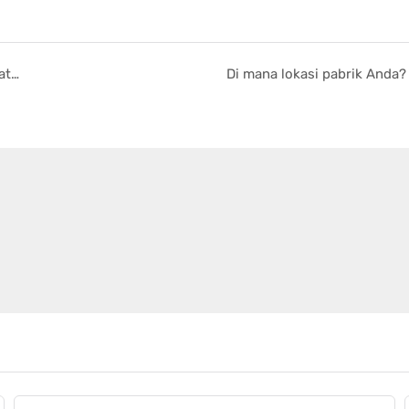
Bagaimana cara memasang mesin saya saat sudah sampai?
Di mana lokasi pabrik Anda?