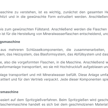
maschine zu verstehen, ist es wichtig, zunächst den gesamten He
rhitzt und in die gewünschte Form extrudiert werden. Anschließ
 bis zum gewünschten Füllstand. Anschließend werden die Flaschen
te ist für die Herstellung von Mineralwasserflaschen entscheidend, u
ngsmaschine
t aus mehreren Schlüsselkomponenten, die zusammenarbeiten, 
, das Heizsystem, das Blasformsystem, das Abfüllsystem und das 
e, also die vorgeformten Flaschen, in die Maschine. Anschließend
asformanlage transportiert, wo sie mit Hochdruckluft aufgeblasen u
age transportiert und mit Mineralwasser befüllt. Diese Anlage umfa
ettiert und für den Vertrieb verpackt. Jede dieser Komponenten spie
onsmaschine
asiert auf dem Spritzgießverfahren. Beim Spritzgießen wird gesch
 Flaschenmaschine handelt es sich bei dem geschmolzenen Material 