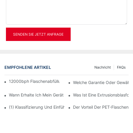
SENDEN SIE JETZT ANFRAGE
EMPFOHLENE ARTIKEL
Nachricht
FAQs
12000bph Flaschenabfüllung Für Wasser Komplettlinie
Welche Garantie Oder Gewährle
Wann Erhalte Ich Mein Gerät Nach Der Bezahlung?
Was Ist Eine Extrusionsblasfo
(1) Klassifizierung Und Einführung Von Blasformmaschinen Für 
Der Vorteil Der PET-Flaschen