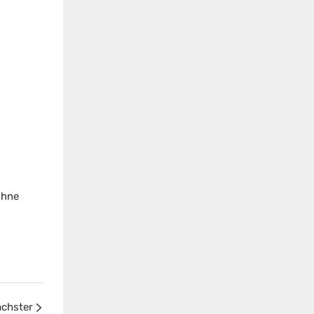
ohne
chster