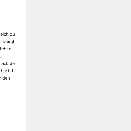
leich zu
n steigt
stehen
,
mack der
ise ist
r den