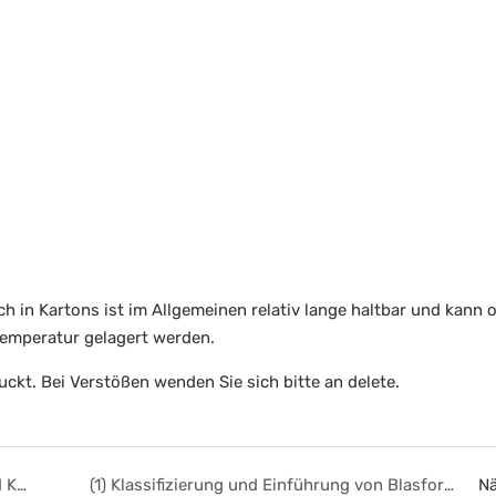
lch in Kartons ist im Allgemeinen relativ lange haltbar und kann 
emperatur gelagert werden.
ckt. Bei Verstößen wenden Sie sich bitte an delete.
Der Unterschied zwischen Heißabfüllung und Kaltabfüllung von Getränken
(1) Klassifizierung und Einführung von Blasformmaschinen für Flaschen – Extrusionsblasformmaschinen
Nä