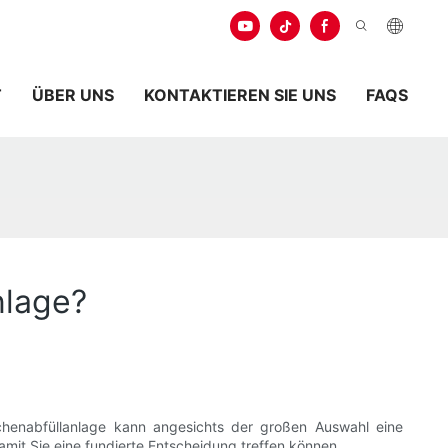
.
T
ÜBER UNS
KONTAKTIEREN SIE UNS
FAQS
nlage?
schenabfüllanlage kann angesichts der großen Auswahl eine
amit Sie eine fundierte Entscheidung treffen können.