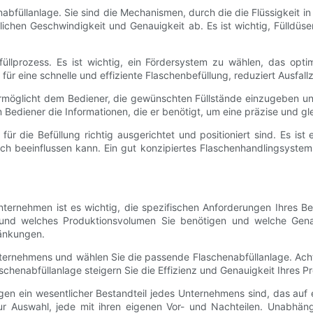
bfüllanlage. Sie sind die Mechanismen, durch die die Flüssigkeit in
rlichen Geschwindigkeit und Genauigkeit ab. Es ist wichtig, Fülldüs
füllprozess. Es ist wichtig, ein Fördersystem zu wählen, das opt
ür eine schnelle und effiziente Flaschenbefüllung, reduziert Ausfall
 ermöglicht dem Bediener, die gewünschten Füllstände einzugeben un
m Bediener die Informationen, die er benötigt, um eine präzise und g
r die Befüllung richtig ausgerichtet und positioniert sind. Es ist 
ch beeinflussen kann. Ein gut konzipiertes Flaschenhandlingsystem 
nternehmen ist es wichtig, die spezifischen Anforderungen Ihres Be
 und welches Produktionsvolumen Sie benötigen und welche Genau
ränkungen.
nternehmens und wählen Sie die passende Flaschenabfüllanlage. Ach
aschenabfüllanlage steigern Sie die Effizienz und Genauigkeit Ihres 
n ein wesentlicher Bestandteil jedes Unternehmens sind, das auf e
r Auswahl, jede mit ihren eigenen Vor- und Nachteilen. Unabhäng