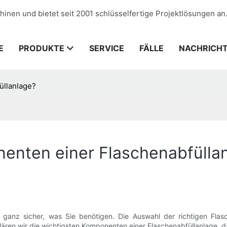
hinen und bietet seit 2001 schlüsselfertige Projektlösungen an
E
PRODUKTE
SERVICE
FÄLLE
NACHRICH
üllanlage?
enten einer Flaschenabfülla
ht ganz sicher, was Sie benötigen. Die Auswahl der richtigen Fla
klären wir die wichtigsten Komponenten einer Flaschenabfüllanlage, d