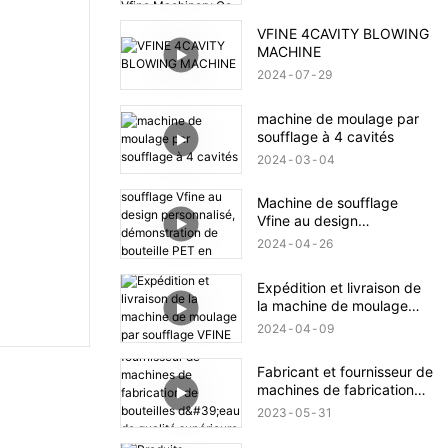
qualité - Vente en gros -
Zhongshan Vfine
VFINE 4CAVITY BLOWING
Machinery Co., Ltd
MACHINE
2024
07
29
machine de moulage par
soufflage à 4 cavités
2024
03
04
Machine de soufflage
Vfine au design
personnalisé,
2024
04
26
démonstration de bouteille
PET en plastique
Expédition et livraison de
la machine de moulage
par soufflage VFINE
2024
04
09
Fabricant et fournisseur de
machines de fabrication
de bouteilles d'eau de
2023
05
31
qualité supérieure - Usine
Vfine