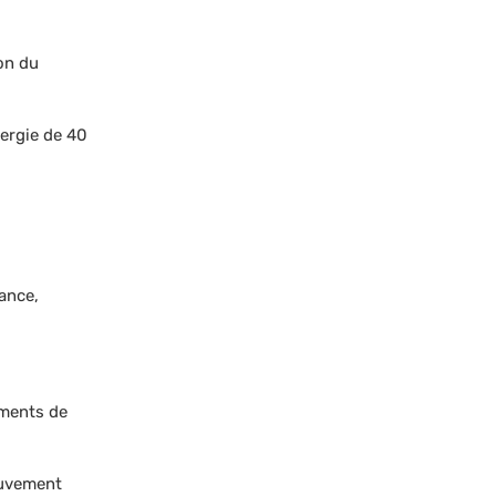
on du
nergie de 40
lance,
ements de
ouvement