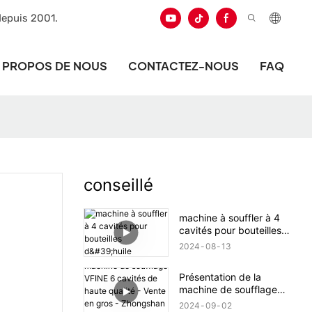
depuis 2001.
 PROPOS DE NOUS
CONTACTEZ-NOUS
FAQ
conseillé
machine à souffler à 4
cavités pour bouteilles
d'huile
2024
08
13
Présentation de la
machine de soufflage
VFINE 6 cavités de haute
2024
09
02