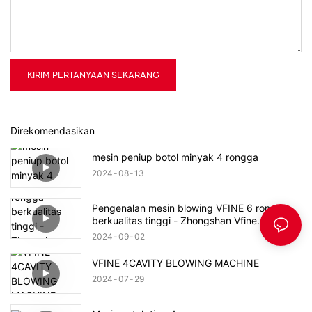
KIRIM PERTANYAAN SEKARANG
Direkomendasikan
mesin peniup botol minyak 4 rongga
2024
08
13
Pengenalan mesin blowing VFINE 6 rongga
berkualitas tinggi - Zhongshan Vfine
Machinery Co., Ltd
2024
09
02
VFINE 4CAVITY BLOWING MACHINE
2024
07
29