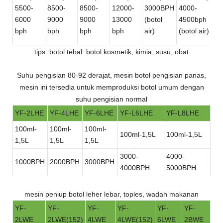
sa
5500-
8500-
8500-
12000-
3000BPH
4000-
13
6000
9000
9000
13000
(botol
4500bph
15
bph
bph
bph
bph
air)
(botol air)
(5
tips: botol tebal: botol kosmetik, kimia, susu, obat
Suhu pengisian 80-92 derajat, mesin botol pengisian panas,
mesin ini tersedia untuk memproduksi botol umum dengan
suhu pengisian normal
YF-2LHE
YF-4LHE
YF-6LHE
YF-L6LHE
YF-L8LHE
100ml-
100ml-
100ml-
100ml-1,5L
100ml-1,5L
1,5L
1,5L
1,5L
3000-
4000-
1000BPH
2000BPH
3000BPH
4000BPH
5000BPH
mesin peniup botol leher lebar, toples, wadah makanan
YF-
YF-
YF-
YF-
YF-
YF-
2LWE
2LWE(152)
4LWE
4LWE(152)
6LWE
2BWE