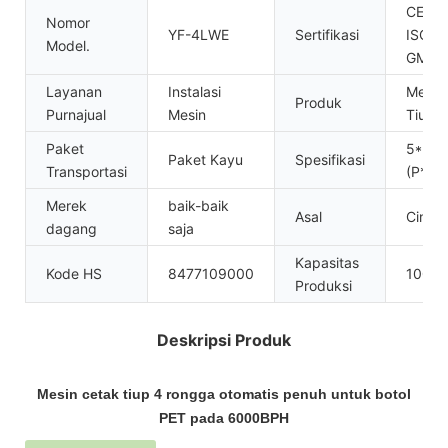
CE,
Nomor
YF-4LWE
Sertifikasi
ISO90
Model.
GMP
Layanan
Instalasi
Mesin
Produk
Purnajual
Mesin
Tiup
Paket
5*2*2
Paket Kayu
Spesifikasi
Transportasi
(P*L*T
Merek
baik-baik
Asal
Cina
dagang
saja
Kapasitas
Kode HS
8477109000
100se
Produksi
Deskripsi Produk
Mesin cetak tiup 4 rongga otomatis penuh untuk botol
PET pada 6000BPH