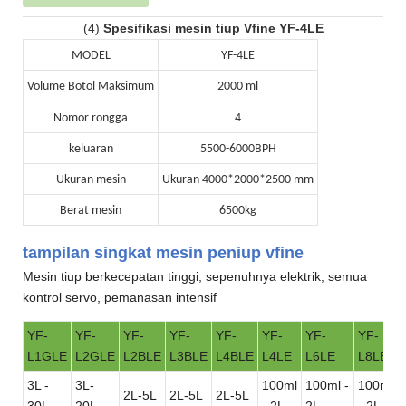
(4)
Spesifikasi mesin tiup Vfine YF-4LE
MODEL
YF-4LE
Volume Botol Maksimum
2000 ml
Nomor rongga
4
keluaran
5500-6000BPH
Ukuran mesin
Ukuran 4000*2000*2500 mm
Berat mesin
6500kg
tampilan singkat mesin peniup vfine
Mesin tiup berkecepatan tinggi, sepenuhnya elektrik, semua
kontrol servo, pemanasan intensif
YF-
YF-
YF-
YF-
YF-
YF-
YF-
YF-
L1GLE
L2GLE
L2BLE
L3BLE
L4BLE
L4LE
L6LE
L8LE
3L -
3L-
100ml
100ml -
100ml
2L-5L
2L-5L
2L-5L
30L
20L
- 2L
2L
- 2L