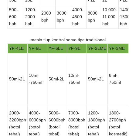
500-
1200-
4000-
10.000-
14000-
2000
3000
8000
600
2000
4500
11.000
15000
bph
bph
bph
bph
bph
bph
bph
bph
mesin tiup kontrol servo tipe tradisional
YF-4LE
YF-6E
YF-6LE
YF-9E
YF-2LME
YF-3ME
YF
1.
(bo
de
10ml
10ml-
8ml-
50ml-2L
50ml-2L
50ml-2L
pe
-750ml
750ml
750ml
sa
da
pe
10
2000-
4000-
5000-
7000-
1200-
1800-
12
3200bph
6000bph
6000bph
8000bph
1800bph
2700bph
(bo
(botol
(botol
(botol
(botol
(botol
(botol
pe
tebal)
tebal)
tebal)
tebal)
tebal)
kosmetik)