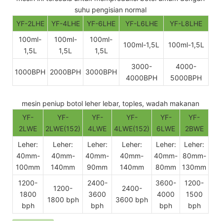
suhu pengisian normal
YF-2LHE
YF-4LHE
YF-6LHE
YF-L6LHE
YF-L8LHE
100ml-
100ml-
100ml-
100ml-1,5L
100ml-1,5L
1,5L
1,5L
1,5L
3000-
4000-
1000BPH
2000BPH
3000BPH
4000BPH
5000BPH
mesin peniup botol leher lebar, toples, wadah makanan
YF-
YF-
YF-
YF-
YF-
YF-
2LWE
2LWE(152)
4LWE
4LWE(152)
6LWE
2BWE
Leher:
Leher:
Leher:
Leher:
Leher:
Leher:
40mm-
40mm-
40mm-
40mm-
40mm-
80mm-
100mm
140mm
90mm
140mm
80mm
130mm
1200-
2400-
3600-
1200-
1200-
2400-
1800
3600
4000
1500
1800 bph
3600 bph
bph
bph
bph
bph