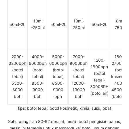
10ml
10ml-
8ml-
50ml-2L
50ml-2L
50ml-2L
-750ml
750ml
750ml
2000-
4000-
5000-
7000-
1800-
1200-
3200bph
6000bph
6000bph
8000bph
2700bph
1800bph
(botol
(botol
(botol
(botol
(botol
(botol
tebal)
tebal)
tebal)
tebal)
kosmetik
tebal)
5500-
8500-
8500-
12000-
4000-
3000BPH
6000
9000
9000
13000
4500bp
(botol air)
bph
bph
bph
bph
(botol air
tips: botol tebal: botol kosmetik, kimia, susu, obat
Suhu pengisian 80-92 derajat, mesin botol pengisian panas,
mesin ini tersedia untuk memproduksi botol umum dengan