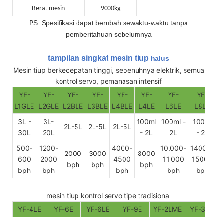
Berat mesin
9000kg
PS: Spesifikasi dapat berubah sewaktu-waktu tanpa
pemberitahuan sebelumnya
tampilan singkat mesin tiup
halus
Mesin tiup berkecepatan tinggi, sepenuhnya elektrik, semua
kontrol servo, pemanasan intensif
YF-
YF-
YF-
YF-
YF-
YF-
YF-
YF-
L1GLE
L2GLE
L2BLE
L3BLE
L4BLE
L4LE
L6LE
L8LE
3L -
3L-
100ml
100ml -
100ml
2L-5L
2L-5L
2L-5L
30L
20L
- 2L
2L
- 2L
500-
1200-
4000-
10.000-
14000-
2000
3000
8000
600
2000
4500
11.000
15000
bph
bph
bph
bph
bph
bph
bph
bph
mesin tiup kontrol servo tipe tradisional
YF-4LE
YF-6E
YF-6LE
YF-9E
YF-2LME
YF-3ME