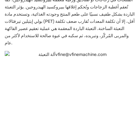
تُعقم أغطية الزجاجات وتُحكم إغلاقها ببيروكسيد الهيدروجين. يؤثر التعبئة
الباردة بشكل طفيف نسبيًا على طعم المنتج وجودته الغذائية، وتستخدم مادة
بولي إيثيلين تيرفثالات (PET) أقل، إلا أن تكلفة المعدات تُقارب ضعف تكلفة
التعبئة الساخنة. التعبئة الباردة المعقمة هي عملية تعقيم عصير الفاكهة
والمربى المُركّز، وتبريده، ثم سكبه في عبوة صالحة للاستخدام لأكثر من
عام.