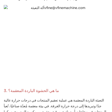
3. ما هي الحشوة الباردة المعقمة؟
التعبئة الباردة المعقمة هي عملية تعقيم المنتجات في درجات حرارة عالية
جدًا وتبريدها إلى درجة حرارة الغرفة. في بيئة معقمة مُعدّة صناعيًا، تُعبأ
المنتجات في زجاجات أو صناديق ورقية معقمة ببيروكسيد الهيدروجين، كما