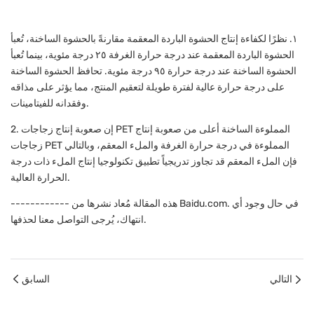
١. نظرًا لكفاءة إنتاج الحشوة الباردة المعقمة مقارنةً بالحشوة الساخنة، تُعبأ
الحشوة الباردة المعقمة عند درجة حرارة الغرفة ٢٥ درجة مئوية، بينما تُعبأ
الحشوة الساخنة عند درجة حرارة ٩٥ درجة مئوية. تحافظ الحشوة الساخنة
على درجة حرارة عالية لفترة طويلة لتعقيم المنتج، مما يؤثر على مذاقه
وفقدانه للفيتامينات.
2. إن صعوبة إنتاج زجاجات PET المملوءة الساخنة أعلى من صعوبة إنتاج
زجاجات PET المملوءة في درجة حرارة الغرفة والملء المعقم، وبالتالي
فإن الملء المعقم قد تجاوز تدريجياً تطبيق تكنولوجيا إنتاج الملء ذات درجة
الحرارة العالية.
------------ هذه المقالة مُعاد نشرها من Baidu.com. في حال وجود أي
انتهاك، يُرجى التواصل معنا لحذفها.
التالي
السابق